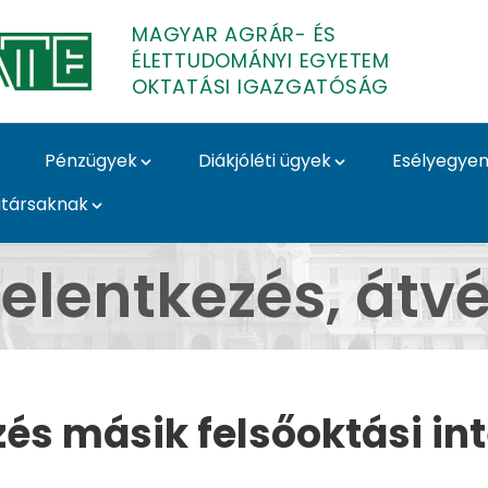
MAGYAR AGRÁR- ÉS
ÉLETTUDOMÁNYI EGYETEM
OKTATÁSI IGAZGATÓSÁG
Pénzügyek
Diákjóléti ügyek
Esélyegyen
társaknak
l - MATE Oktatási Igaz
jelentkezés, átvé
zés másik felsőoktási i