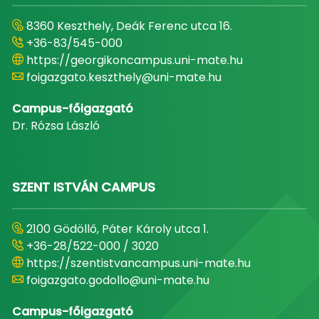
8360 Keszthely, Deák Ferenc utca 16.
+36-83/545-000
https://georgikoncampus.uni-mate.hu
foigazgato.keszthely@uni-mate.hu
Campus-főigazgató
Dr. Rózsa László
SZENT ISTVÁN CAMPUS
2100 Gödöllő, Páter Károly utca 1.
+36-28/522-000 / 3020
https://szentistvancampus.uni-mate.hu
foigazgato.godollo@uni-mate.hu
Campus-főigazgató