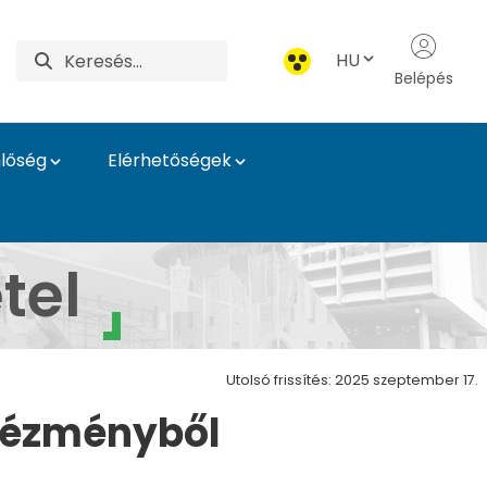
HU
Belépés
lőség
Elérhetőségek
gatóság
tel
Utolsó frissítés: 2025 szeptember 17.
ntézményből