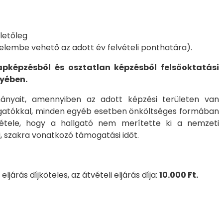
lletőleg
yelembe vehető az adott év felvételi ponthatára).
apképzésből és osztatlan képzésből felsőoktatási
nyében.
lmányait, amennyiben az adott képzési területen van
hallgatókkal, minden egyéb esetben önköltséges formában
eltétele, hogy a hallgató nem merítette ki a nemzeti
nti, szakra vonatkozó támogatási időt.
árás díjköteles, az átvételi eljárás díja:
10.000 Ft.