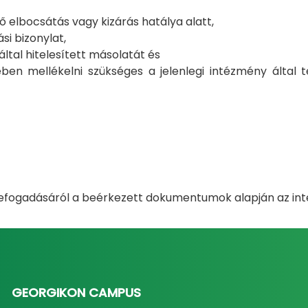
ző elbocsátás vagy kizárás hatálya alatt,
si bizonylat,
ltal hitelesített másolatát és
ben mellékelni szükséges a jelenlegi intézmény által te
befogadásáról a beérkezett dokumentumok alapján az intéz
GEORGIKON CAMPUS