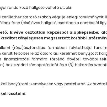
yal rendelkező hallgató vehető át, aki:
területhez tartozó szakon végzi jelenlegi tanulmányait, i
 állnak fenn (első éves hallgató esetében a döntésnél fig
ető, kivéve osztatlan képzésből alapképzésbe, al
0 kreditet ténylegesen megszerzett korábbi intézmé
llami (rész)ösztöndíjas formában folytathatja tanu
 került feltöltésre az átsorolási kérelmet benyújtott 
jas finanszírozási formára történő átvétel további f
 (1a) bek. szerinti támogatási időt és a (3) bekezdés szeri
l benyújtani személyesen vagy postai úton. Az átvételi elj
ell csatolni: