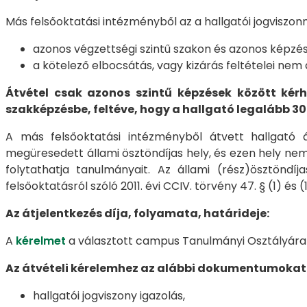
Más felsőoktatási intézményből az a hallgatói jogviszonn
azonos végzettségi szintű szakon és azonos képzési 
a kötelező elbocsátás, vagy kizárás feltételei nem
Átvétel csak azonos szintű képzések között kérh
szakképzésbe, feltéve, hogy a hallgató legalább 3
A más felsőoktatási intézményből átvett hallgató á
megüresedett állami ösztöndíjas hely, és ezen hely nem
folytathatja tanulmányait. Az állami (rész)ösztöndí
felsőoktatásról szóló 2011. évi CCIV. törvény 47. § (1) és
Az átjelentkezés díja, folyamata, határideje:
A
kérelmet
a választott campus Tanulmányi Osztályára kel
Az átvételi kérelemhez az alábbi dokumentumokat k
hallgatói jogviszony igazolás,