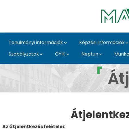
Ugrás a fő tartalomhoz
Tanulmányi információk
Képzési információk
Szabályzatok
GYIK
Neptun
Munka
Átjelentkezés, átvéte
Át
Átjelentke
Az átjelentkezés felételei: