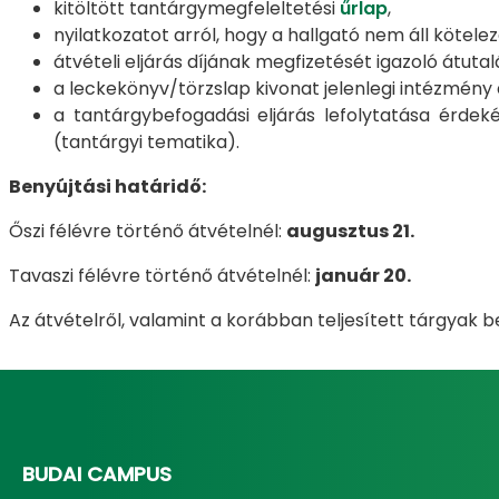
kitöltött tantárgymegfeleltetési
űrlap
,
nyilatkozatot arról, hogy a hallgató nem áll kötele
átvételi eljárás díjának megfizetését igazoló átutalá
a leckekönyv/törzslap kivonat jelenlegi intézmény á
a tantárgybefogadási eljárás lefolytatása érdeké
(tantárgyi tematika).
Benyújtási határidő:
Őszi félévre történő átvételnél:
augusztus 21.
Tavaszi félévre történő átvételnél:
január 20.
Az átvételről, valamint a korábban teljesített tárgyak 
BUDAI CAMPUS