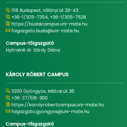
1118 Budapest, Villányi út 29-43.
+36-1/305-7354, +36-1/305-7528
https://budaicampus.uni-mate.hu
foigazgato.buda@uni-mate.hu
Campus-főigazgató
Nyitrainé dr. Sárdy Diána
KÁROLY RÓBERT CAMPUS
3200 Gyöngyös, Mátrai út 36.
+36-37/518-300
https://karolyrobertcampus.uni-mate.hu
foigazgato.gyongyos@uni-mate.hu
Campus-főigazgató