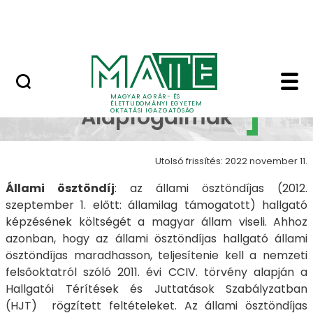
Neptun
Ugrás a fő tartalomhoz
Munkatársaknak
Mi mit jelent? Alapfo
Mi mit jelent?
MAGYAR AGRÁR- ÉS
ÉLETTUDOMÁNYI EGYETEM
Alapfogalmak
OKTATÁSI IGAZGATÓSÁG
Utolsó frissítés: 2022 november 11.
Állami ösztöndíj
: az állami ösztöndíjas (2012.
szeptember 1. előtt: államilag támogatott) hallgató
képzésének költségét a magyar állam viseli. Ahhoz
azonban, hogy az állami ösztöndíjas hallgató állami
ösztöndíjas maradhasson, teljesítenie kell a nemzeti
felsőoktatról szóló 2011. évi CCIV. törvény alapján a
Hallgatói Térítések és Juttatások Szabályzatban
(HJT) rögzített feltételeket. Az állami ösztöndíjas