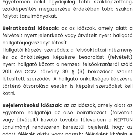
Egyetemen belül egyidejűleg több szakképzettség,
szakképesítés megszerzése érdekében több szakon
folytat tanulmányokat.
Beiratkozási időszak
: az az időszak, amely alatt a
felvételt nyert jelentkező vagy átvételt nyert hallgató
hallgatói jogviszonyt létesít.
Hallgatói képzési szerződés: a felsőoktatási intézmény
és az önköltséges képzésre besorolást (felvételt)
nyert hallgató között a nemzeti felsőoktatásról szóló
2011. évi CCIV. törvény 39. § (3) bekezdése szerint
létesített szerződés. A hallgató önköltséges képzésre
történő átsorolása esetén is képzési szerződést kell
kötni.
Bejelentkezési időszak
: az az időszak, amely alatt az
Egyetem hallgatója az első beiratkozást (felvételt
vagy átvételt) követő további féléveiben a NEPTUN
tanulmányi rendszeren keresztül bejelenti, hogy az
adott félévét aktív vagy passzív félévként kívánja-e