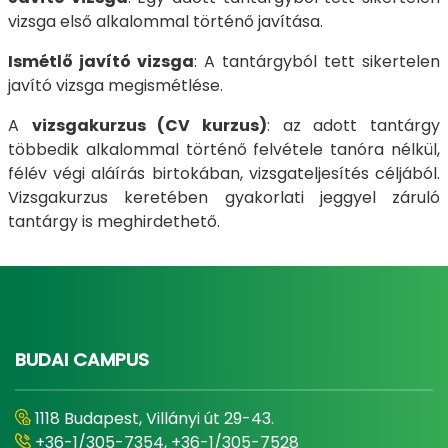
vizsga első alkalommal történő javítása.
Ismétlő javító vizsga
: A tantárgyból tett sikertelen
javító vizsga megismétlése.
A
vizsgakurzus (CV kurzus)
: az adott tantárgy
többedik alkalommal történő felvétele tanóra nélkül,
félév végi aláírás birtokában, vizsgateljesítés céljából.
Vizsgakurzus keretében gyakorlati jeggyel záruló
tantárgy is meghirdethető.
BUDAI CAMPUS
1118 Budapest, Villányi út 29-43.
+36-1/305-7354, +36-1/305-7528