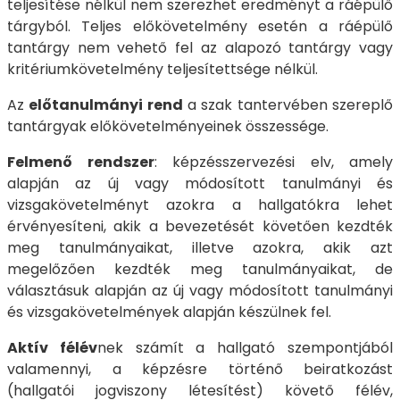
teljesítése nélkül nem szerezhet eredményt a ráépülő
tárgyból. Teljes előkövetelmény esetén a ráépülő
tantárgy nem vehető fel az alapozó tantárgy vagy
kritériumkövetelmény teljesítettsége nélkül.
Az
előtanulmányi rend
a szak tantervében szereplő
tantárgyak előkövetelményeinek összessége.
Felmenő rendszer
: képzésszervezési elv, amely
alapján az új vagy módosított tanulmányi és
vizsgakövetelményt azokra a hallgatókra lehet
érvényesíteni, akik a bevezetését követően kezdték
meg tanulmányaikat, illetve azokra, akik azt
megelőzően kezdték meg tanulmányaikat, de
választásuk alapján az új vagy módosított tanulmányi
és vizsgakövetelmények alapján készülnek fel.
Aktív félév
nek számít a hallgató szempontjából
valamennyi, a képzésre történő beiratkozást
(hallgatói jogviszony létesítést) követő félév,