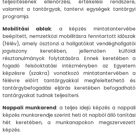
teljesítésének ellenőrzési, értékelési rendszere,
valamint a tantárgyak, tantervi egységek tantárgyi
programja.
Mobilitási ablak
: a képzés mintatantervébe
beépített, nemzetközi mobilitásra fenntartott időszak
(félév), amely ösztönzi a hallgatókat vendéghallgatói
jogviszony keretében, jellemzően külföldi
résztanulmányok folytatására. Ennek keretében a
fogadó felsőoktatási intézményben az Egyetem
képzésre (szakra) vonatkozó mintatantervében a
félévre előírt tantárgyakkal megfeleltethető és
tantárgybefogadási eljárás keretében befogadható
tantárgyakat tudnak teljesíteni.
Nappali munkarend
: a teljes idejű képzés a nappali
képzés munkarendje szerint heti öt napból álló tanítási
hét keretében, a munkanapokon megszervezett
képzés.