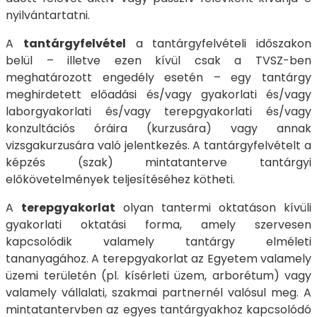
nyilvántartatni.
A
tantárgyfelvétel
a tantárgyfelvételi időszakon
belül – illetve ezen kívül csak a TVSZ-ben
meghatározott engedély esetén – egy tantárgy
meghirdetett előadási és/vagy gyakorlati és/vagy
laborgyakorlati és/vagy terepgyakorlati és/vagy
konzultációs óráira (kurzusára) vagy annak
vizsgakurzusára való jelentkezés. A tantárgyfelvételt a
képzés (szak) mintatanterve tantárgyi
előkövetelmények teljesítéséhez kötheti.
A
terepgyakorlat
olyan tantermi oktatáson kívüli
gyakorlati oktatási forma, amely szervesen
kapcsolódik valamely tantárgy elméleti
tananyagához. A terepgyakorlat az Egyetem valamely
üzemi területén (pl. kísérleti üzem, arborétum) vagy
valamely vállalati, szakmai partnernél valósul meg. A
mintatantervben az egyes tantárgyakhoz kapcsolódó