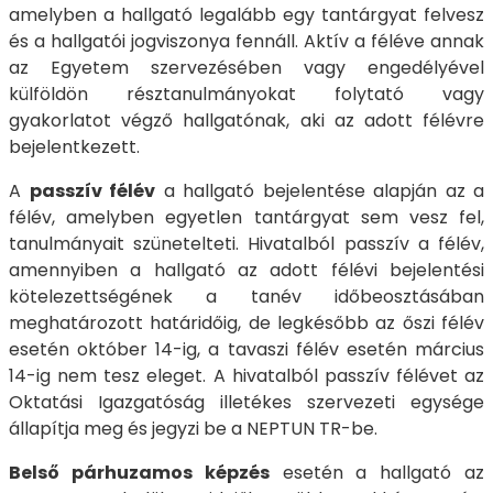
amelyben a hallgató legalább egy tantárgyat felvesz
és a hallgatói jogviszonya fennáll. Aktív a féléve annak
az Egyetem szervezésében vagy engedélyével
külföldön résztanulmányokat folytató vagy
gyakorlatot végző hallgatónak, aki az adott félévre
bejelentkezett.
A
passzív félév
a hallgató bejelentése alapján az a
félév, amelyben egyetlen tantárgyat sem vesz fel,
tanulmányait szünetelteti. Hivatalból passzív a félév,
amennyiben a hallgató az adott félévi bejelentési
kötelezettségének a tanév időbeosztásában
meghatározott határidőig, de legkésőbb az őszi félév
esetén október 14-ig, a tavaszi félév esetén március
14-ig nem tesz eleget. A hivatalból passzív félévet az
Oktatási Igazgatóság illetékes szervezeti egysége
állapítja meg és jegyzi be a NEPTUN TR-be.
Belső párhuzamos képzés
esetén a hallgató az