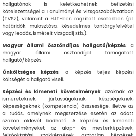
hallgatónak is keletkezhetnek befizetési
kötelezettségei a Tanulmányi és Vizsgaszabályzatban
(TVSz), valamint a HJT-ben rögzített esetekben (pl.
határidők mulasztása, késedelmes tantárgyfelvétel
vagy leadás, ismételt vizsgadíj stb.).
Magyar állami ösztöndíjas hallgató/képzés
: a
magyar állami ösztöndíjjal támogatott
hallgató/képzés.
Önköltséges képzés
: a képzés teljes képzési
költségét a hallgató viseli.
Képzési és kimeneti követelmények
: azoknak az
ismereteknek, jártasságoknak, készségeknek,
képességeknek (kompetencia) összessége, illetve az
a tudás, amelynek megszerzése esetén az adott
szakon oklevél kiadható. A képzési és kimeneti
követelményeket az alap- és mesterképzések,
felsőoktatási szakképzések, osztatlan képzések