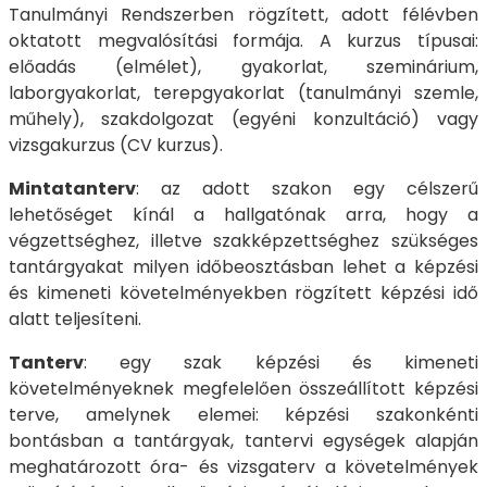
Tanulmányi Rendszerben rögzített, adott félévben
oktatott megvalósítási formája. A kurzus típusai:
előadás (elmélet), gyakorlat, szeminárium,
laborgyakorlat, terepgyakorlat (tanulmányi szemle,
műhely), szakdolgozat (egyéni konzultáció) vagy
vizsgakurzus (CV kurzus).
Mintatanterv
: az adott szakon egy célszerű
lehetőséget kínál a hallgatónak arra, hogy a
végzettséghez, illetve szakképzettséghez szükséges
tantárgyakat milyen időbeosztásban lehet a képzési
és kimeneti követelményekben rögzített képzési idő
alatt teljesíteni.
Tanterv
: egy szak képzési és kimeneti
követelményeknek megfelelően összeállított képzési
terve, amelynek elemei: képzési szakonkénti
bontásban a tantárgyak, tantervi egységek alapján
meghatározott óra- és vizsgaterv a követelmények