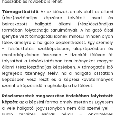
hosszabb és rövidebb is lehet.
Támogatási idő
: Az az időszak, amely alatt az állami
(rész)ösztöndíjas képzésre felvételt nyert és
beiratkozott hallgató állami (rész)ösztöndíjas
formában folytathatja tanulmányait. A hallgató által
igénybe vett támogatási időnek minősül minden olyan
félév, amelyre a hallgató bejelentkezett. Egy személy
– felsőoktatási szakképzésben, alapképzésben és
mesterképzésben összesen – tizenkét féléven át
folytathat a felsőoktatásban tanulmányokat magyar
állami (rész)ösztöndíjas képzésben. A támogatási idő
legfeljebb tizennégy félév, ha a hallgató osztatlan
képzésben vesz részt és a képzési követelmények
szerint a képzési idő meghaladja a tíz félévet.
Részismeretek megszerzése érdekében folytatott
képzés
: az a képzési forma, amely esetén az Egyetem
a vele hallgatói jogviszonyban nem álló személlyel –
külön felvételi eljárás nélkül – önköltséges