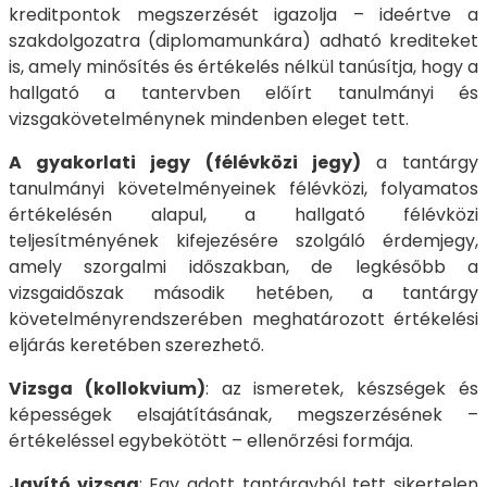
kreditpontok megszerzését igazolja – ideértve a
szakdolgozatra (diplomamunkára) adható krediteket
is, amely minősítés és értékelés nélkül tanúsítja, hogy a
hallgató a tantervben előírt tanulmányi és
vizsgakövetelménynek mindenben eleget tett.
A gyakorlati jegy (félévközi jegy)
a tantárgy
tanulmányi követelményeinek félévközi, folyamatos
értékelésén alapul, a hallgató félévközi
teljesítményének kifejezésére szolgáló érdemjegy,
amely szorgalmi időszakban, de legkésőbb a
vizsgaidőszak második hetében, a tantárgy
követelményrendszerében meghatározott értékelési
eljárás keretében szerezhető.
Vizsga (kollokvium)
: az ismeretek, készségek és
képességek elsajátításának, megszerzésének –
értékeléssel egybekötött – ellenőrzési formája.
Javító vizsga
: Egy adott tantárgyból tett sikertelen