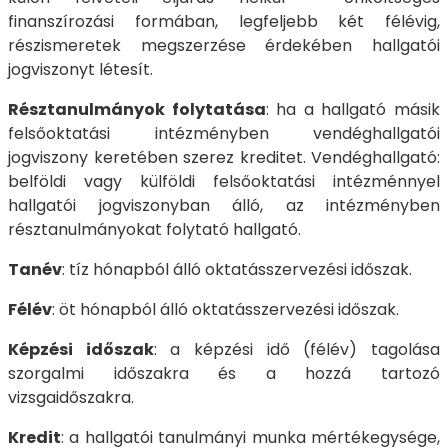
finanszírozási formában, legfeljebb két félévig,
részismeretek megszerzése érdekében hallgatói
jogviszonyt létesít.
Résztanulmányok folytatása
: ha a hallgató másik
felsőoktatási intézményben vendéghallgatói
jogviszony keretében szerez kreditet. Vendéghallgató:
belföldi vagy külföldi felsőoktatási intézménnyel
hallgatói jogviszonyban álló, az intézményben
résztanulmányokat folytató hallgató.
Tanév
: tíz hónapból álló oktatásszervezési időszak.
Félév
: öt hónapból álló oktatásszervezési időszak.
Képzési időszak
: a képzési idő (félév) tagolása
szorgalmi időszakra és a hozzá tartozó
vizsgaidőszakra.
Kredit
: a hallgatói tanulmányi munka mértékegysége,