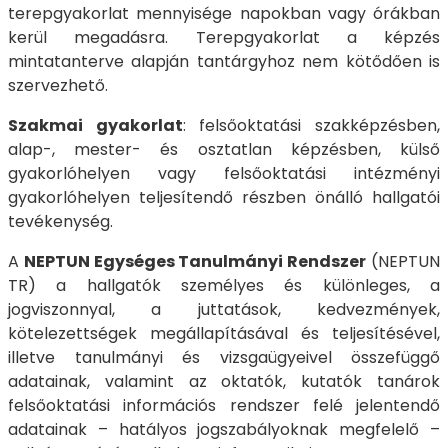
terepgyakorlat mennyisége napokban vagy órákban
kerül megadásra. Terepgyakorlat a képzés
mintatanterve alapján tantárgyhoz nem kötődően is
szervezhető.
Szakmai gyakorlat
: felsőoktatási szakképzésben,
alap-, mester- és osztatlan képzésben, külső
gyakorlóhelyen vagy felsőoktatási intézményi
gyakorlóhelyen teljesítendő részben önálló hallgatói
tevékenység.
A
NEPTUN Egységes Tanulmányi Rendszer
(NEPTUN
TR) a hallgatók személyes és különleges, a
jogviszonnyal, a juttatások, kedvezmények,
kötelezettségek megállapításával és teljesítésével,
illetve tanulmányi és vizsgaügyeivel összefüggő
adatainak, valamint az oktatók, kutatók tanárok
felsőoktatási információs rendszer felé jelentendő
adatainak – hatályos jogszabályoknak megfelelő –