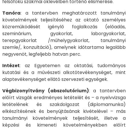
felsőfokú szakmai oklevélben történő elismerése.
Tanóra
: a tantervben meghatározott tanulmányi
követelmények teljesítéséhez az oktató személyes
közreműködését igénylő foglalkozás (előadás,
szeminárium, gyakorlat, laborgyakorlat,
terepgyakorlat /műhelygyakorlat, tanulmányi
szemle/, konzultáció), amelynek időtartama legalább
negyvenöt, legfeljebb hatvan perc.
Intézet
: az Egyetemen az oktatási, tudományos
kutatási és a művészeti alkotótevékenységet, mint
alaptevékenységet ellátó szervezeti egységek.
Végbizonyítvány (abszolutórium)
: a tantervben
előírt vizsgák eredményes letételét és – a nyelvvizsga
letételének és szakdolgozat (diplomamunka)
elkészítésének és benyújtásának kivételével – más
tanulmányi követelmények teljesítését, illetve a
képzési és kimeneti követelményekben előírt