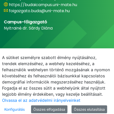
https://budaicampus.uni-mate.hu
foigazgato.buda@uni-mate.hu
Campus-főigazgató
Nyitrainé dr. Sárdy Diána
A sütiket személyre szabott élmény nyújtásához,
trendek elemzéséhez, a webhely kezeléséhez, a
felhasználók webhelyen történő mozgásának a nyomon
követéséhez és felhasználói bázisunkkal kapcsolatos
demográfiai információk megszerzéséhez használjuk.
E-mail
Telefonkönyv
NEPTUN
E-learning
Fogadja el az összes sütit a webhelyünk által nyújtott
legjobb élmény érdekében, vagy kezelje beállításait.
Olvassa el az adatvédelmi irányelveinket
Konfigurálás
Összes elfogadása
Összes elutasítása
© MATE 2021