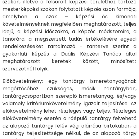
szakon, illetve a felsorolt képzési területhez tartozó
mesterképzési szakon folytatott képzés azon formája,
amelyben a szak – képzési és kimeneti
követelményeknek megfelelően meghatározott, teljes
idejű, a képzési időszakra, a képzés módszereire, a
tanórára, a megszerzett tudás értékelésére egyedi
rendelkezéseket tartalmazó – tanterve szerint a
gyakorlati képzés a Duális Képzési Tanács által
meghatározott keretek között, minősített
szervezetnél folyik.
Előkövetelmény: egy tantárgy ismeretanyagának
megértéséhez szükséges, másik tantárgyban,
tantárgycsoportban szereplő ismeretanyag, és/vagy
valamely kritériumkövetelmény igazolt teljesítése. Az
előkövetelmény lehet részleges vagy teljes. Részleges
előkövetelmény esetén a ráépülő tantárgy felvehető
az alapozó tantárgy félév végi aláírása birtokában, a
tantárgy teljesítettsége nélkül, de az alapozó tárgy