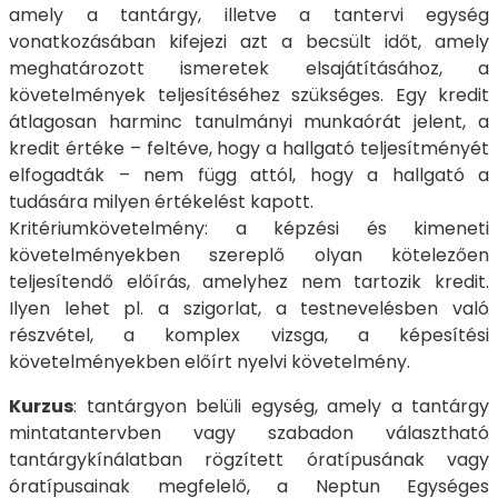
amely a tantárgy, illetve a tantervi egység
vonatkozásában kifejezi azt a becsült időt, amely
meghatározott ismeretek elsajátításához, a
követelmények teljesítéséhez szükséges. Egy kredit
átlagosan harminc tanulmányi munkaórát jelent, a
kredit értéke – feltéve, hogy a hallgató teljesítményét
elfogadták – nem függ attól, hogy a hallgató a
tudására milyen értékelést kapott.
Kritériumkövetelmény: a képzési és kimeneti
követelményekben szereplő olyan kötelezően
teljesítendő előírás, amelyhez nem tartozik kredit.
Ilyen lehet pl. a szigorlat, a testnevelésben való
részvétel, a komplex vizsga, a képesítési
követelményekben előírt nyelvi követelmény.
Kurzus
: tantárgyon belüli egység, amely a tantárgy
mintatantervben vagy szabadon választható
tantárgykínálatban rögzített óratípusának vagy
óratípusainak megfelelő, a Neptun Egységes