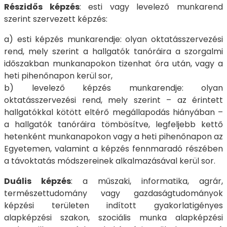
Részidős képzés
: esti vagy levelező munkarend
szerint szervezett képzés:
a) esti képzés munkarendje: olyan oktatásszervezési
rend, mely szerint a hallgatók tanóráira a szorgalmi
időszakban munkanapokon tizenhat óra után, vagy a
heti pihenőnapon kerül sor,
b) levelező képzés munkarendje: olyan
oktatásszervezési rend, mely szerint – az érintett
hallgatókkal kötött eltérő megállapodás hiányában –
a hallgatók tanóráira tömbösítve, legfeljebb kettő
hetenként munkanapokon vagy a heti pihenőnapon az
Egyetemen, valamint a képzés fennmaradó részében
a távoktatás módszereinek alkalmazásával kerül sor.
Duális képzés
: a műszaki, informatika, agrár,
természettudomány vagy gazdaságtudományok
képzési területen indított gyakorlatigényes
alapképzési szakon, szociális munka alapképzési