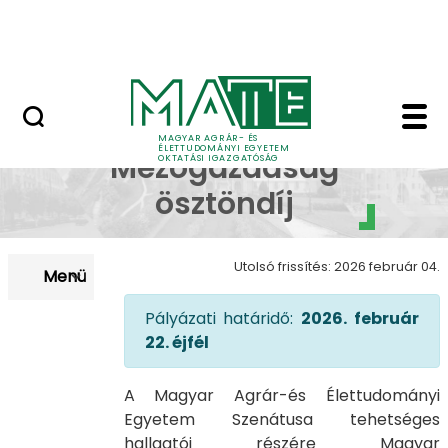
Neptun
Ugrás a fő tartalomhoz
Munkatársaknak
Magyar Mezőgazdaság 
Magyar
MAGYAR AGRÁR- ÉS
ÉLETTUDOMÁNYI EGYETEM
Mezőgazdaság
OKTATÁSI IGAZGATÓSÁG
ösztöndíj
Utolsó frissítés: 2026 február 04.
Menü
Pályázati határidő:
2026. február
22. éjfél
A Magyar Agrár-és Élettudományi
Egyetem Szenátusa tehetséges
hallgatói részére Magyar