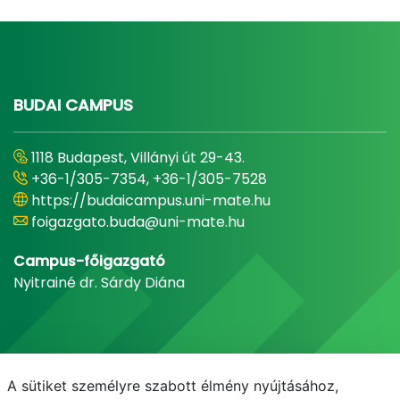
BUDAI CAMPUS
1118 Budapest, Villányi út 29-43.
+36-1/305-7354, +36-1/305-7528
https://budaicampus.uni-mate.hu
foigazgato.buda@uni-mate.hu
Campus-főigazgató
Nyitrainé dr. Sárdy Diána
A sütiket személyre szabott élmény nyújtásához,