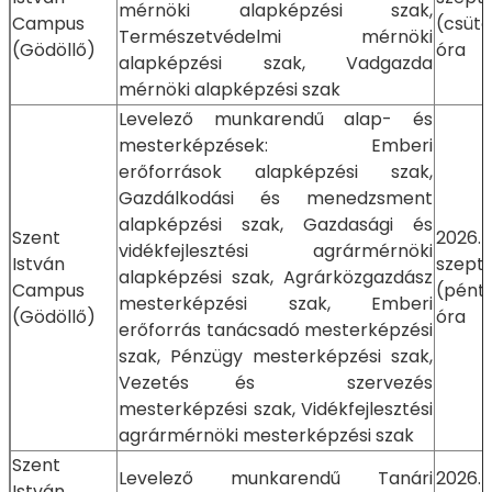
mérnöki alapképzési szak,
Campus
(csütö
Természetvédelmi mérnöki
(Gödöllő)
óra
alapképzési szak, Vadgazda
mérnöki alapképzési szak
Levelező munkarendű alap- és
mesterképzések: Emberi
erőforrások alapképzési szak,
Gazdálkodási és menedzsment
alapképzési szak, Gazdasági és
Szent
2026.
vidékfejlesztési agrármérnöki
István
szept
alapképzési szak, Agrárközgazdász
Campus
(pént
mesterképzési szak, Emberi
(Gödöllő)
óra
erőforrás tanácsadó mesterképzési
szak, Pénzügy mesterképzési szak,
Vezetés és szervezés
mesterképzési szak, Vidékfejlesztési
agrármérnöki mesterképzési szak
Szent
Levelező munkarendű Tanári
2026.
István