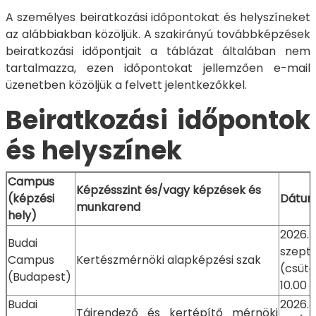
A személyes beiratkozási időpontokat és helyszíneket
az alábbiakban közöljük. A szakirányú továbbképzések
beiratkozási időpontjait a táblázat általában nem
tartalmazza, ezen időpontokat jellemzően e-mail
üzenetben közöljük a felvett jelentkezőkkel.
Beiratkozási időpontok
és helyszínek
Campus
Képzésszint és/vagy képzések és
(képzési
Dátu
munkarend
hely)
2026.
Budai
szept
Campus
Kertészmérnöki alapképzési szak
(csütö
(Budapest)
10.00 
Budai
2026.
Tájrendező és kertépítő mérnöki