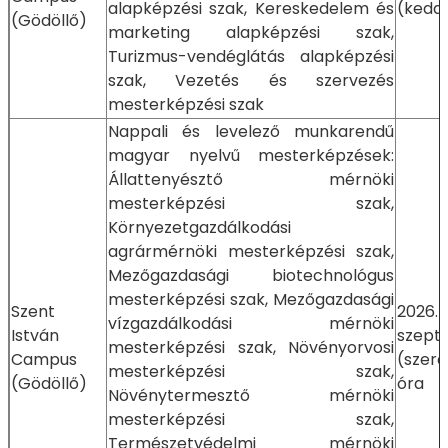
alapképzési szak, Kereskedelem és
(kedd)
(Gödöllő)
marketing alapképzési szak,
Turizmus-vendéglátás alapképzési
szak, Vezetés és szervezés
mesterképzési szak
Nappali és levelező munkarendű
magyar nyelvű mesterképzések:
Állattenyésztő mérnöki
mesterképzési szak,
Környezetgazdálkodási
agrármérnöki mesterképzési szak,
Mezőgazdasági biotechnológus
mesterképzési szak, Mezőgazdasági
Szent
2026.
vízgazdálkodási mérnöki
István
szept
mesterképzési szak, Növényorvosi
Campus
(szer
mesterképzési szak,
(Gödöllő)
óra
Növénytermesztő mérnöki
mesterképzési szak,
Természetvédelmi mérnöki