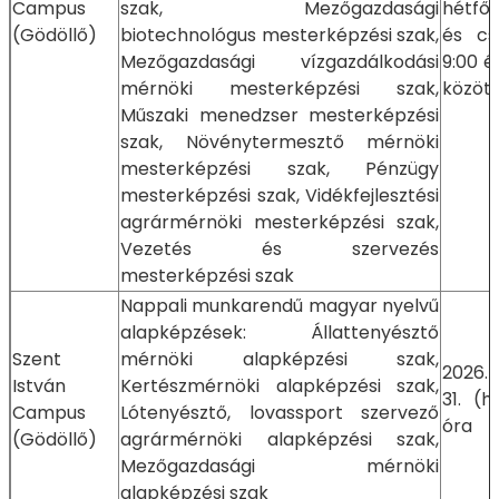
Campus
szak, Mezőgazdasági
hétfő
(Gödöllő)
biotechnológus mesterképzési szak,
és cs
Mezőgazdasági vízgazdálkodási
9:00 é
mérnöki mesterképzési szak,
között
Műszaki menedzser mesterképzési
szak, Növénytermesztő mérnöki
mesterképzési szak, Pénzügy
mesterképzési szak, Vidékfejlesztési
agrármérnöki mesterképzési szak,
Vezetés és szervezés
mesterképzési szak
Nappali munkarendű magyar nyelvű
alapképzések: Állattenyésztő
Szent
mérnöki alapképzési szak,
2026.
István
Kertészmérnöki alapképzési szak,
31. (h
Campus
Lótenyésztő, lovassport szervező
óra
(Gödöllő)
agrármérnöki alapképzési szak,
Mezőgazdasági mérnöki
alapképzési szak