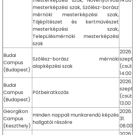
mesterképzési szak, Növényorvosi
14.00 
mesterképzési szak, Szőlész-borász
mérnöki mesterképzési szak,
Tájépítészet és kertművészet
mesterképzési szak,
Településmérnöki mesterképzési
szak
2026.
Budai
Szőlész-borász mérnöki
szept
Campus
alapképzési szak
(csütö
(Budapest)
14.00 
2026.
Budai
szept
Campus
Pótbeiratkozás
(csütö
(Budapest)
13.00 
Georgikon
2026.
minden nappali munkarendű képzés
Campus
31. 
hallgatói részére
(Keszthely)
08:00-
2026.