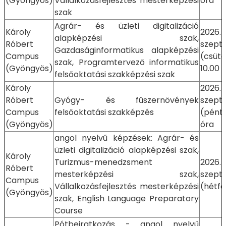
(Gyöngyös)
Vállalkozásfejlesztés mesterképzési
óra
szak
Agrár- és üzleti digitalizáció
Károly
2026.
alapképzési szak,
Róbert
szept
Gazdaságinformatikus alapképzési
Campus
(csütö
szak, Programtervező informatikus
(Gyöngyös)
10.00 
felsőoktatási szakképzési szak
Károly
2026.
Róbert
Gyógy- és fűszernövények
szept
Campus
felsőoktatási szakképzés
(pént
(Gyöngyös)
óra
angol nyelvű képzések: Agrár- és
üzleti digitalizáció alapképzési szak,
Károly
Turizmus-menedzsment
2026.
Róbert
mesterképzési szak,
szept
Campus
Vállalkozásfejlesztés mesterképzési
(hétfő
(Gyöngyös)
szak, English Language Preparatory
Course
Pótbeiratkozás - angol nyelvű