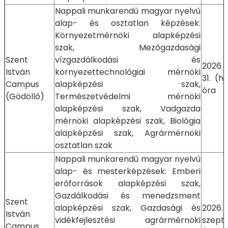
Nappali munkarendű magyar nyelvű
alap- és osztatlan képzések:
Környezetmérnöki alapképzési
szak, Mezőgazdasági
Szent
vízgazdálkodási és
2026.
István
környezettechnológiai mérnöki
31. (h
Campus
alapképzési szak,
óra
(Gödöllő)
Természetvédelmi mérnöki
alapképzési szak, Vadgazda
mérnöki alapképzési szak, Biológia
alapképzési szak, Agrármérnöki
osztatlan szak
Nappali munkarendű magyar nyelvű
alap- és mesterképzések: Emberi
erőforrások alapképzési szak,
Gazdálkodási és menedzsment
Szent
alapképzési szak, Gazdasági és
2026.
István
vidékfejlesztési agrármérnöki
szept
Campus