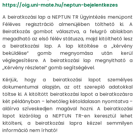
https://oig.uni-mate.hu/neptun-bejelentkezes
A beiratkozási lap a NEPTUN TR Ügyintézés menüpont
Féléves regisztráció almenüjében tölthető ki. A
Beiratkozás gombot választva, a felugró ablakban
megadható az első félév státusza, majd kitölthető lesz
a beiratkozási lap. A lap kitöltése a „kérvény
beküldése” gomb megnyomása után kerül
véglegesítésre. A beiratkozási lap megnyitható a
„Kérvény részletei” gomb segítségével.
Kérjük, hogy a beiratkozási lapot személyes
dokumentumai alapján, az ott szereplő adatokkal
töltse ki. A kitöltött beiratkozási lapot a beiratkozásra
két példányban – lehetőleg kétoldalasan nyomtatva –
aláírva szíveskedjen magával hozni. A beiratkozási
lapot kizárólag a NEPTUN TR-en keresztül lehet
kitölteni, a beiratkozási lapra kézzel semmilyen
információ nem írható!