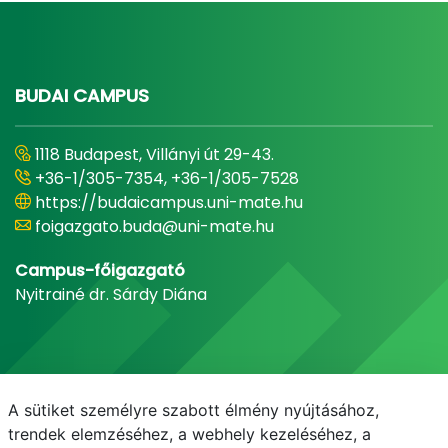
BUDAI CAMPUS
1118 Budapest, Villányi út 29-43.
+36-1/305-7354, +36-1/305-7528
https://budaicampus.uni-mate.hu
foigazgato.buda@uni-mate.hu
Campus-főigazgató
Nyitrainé dr. Sárdy Diána
A sütiket személyre szabott élmény nyújtásához,
trendek elemzéséhez, a webhely kezeléséhez, a