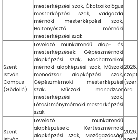
mesterképzési szak, Ökotoxikológus
mesterképzési szak, Vadgazda
mérnöki mesterképzési szak,
Haltenyésztő mérnöki
mesterképzési szak
Levelező munkarendű alap- és
mesterképzések: Gépészmérnöki
alapképzési szak, Mechatronikai
Szent
mérnöki alapképzési szak, Műszaki
2026.
István
menedzser alapképzési szak,
szept
Campus
Gépészmérnöki mesterképzési
(szer
(Gödöllő)
szak, Műszaki menedzser
óra
mesterképzési szak,
Létesítménymérnöki mesterképzési
szak
Levelező munkarendű
alapképzések: Kertészmérnöki
Szent
2026.
alapképzési szak, Mezőgazdasági
István
szept