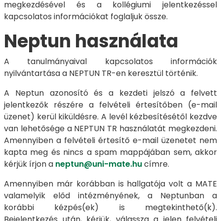
megkezdésével és a kollégiumi jelentkezéssel
kapcsolatos információkat foglaljuk össze.
Neptun használata
A tanulmányaival kapcsolatos információk
nyilvántartása a NEPTUN TR-en keresztül történik.
A Neptun azonosító és a kezdeti jelszó a felvett
jelentkezők részére a felvételi értesítőben (e-mail
üzenet) kerül kiküldésre. A levél kézbesítésétől kezdve
van lehetősége a NEPTUN TR használatát megkezdeni.
Amennyiben a felvételi értesítő e-mail üzenetet nem
kapta meg és nincs a spam mappájában sem, akkor
kérjük írjon a
neptun@uni-mate.hu
címre.
Amennyiben már korábban is hallgatója volt a MATE
valamelyik előd intézményének, a Neptunban a
korábbi kézpés(ek) is megtekinthető(k).
Bejelentkezés után, kérjük, válassza a jelen felvételi