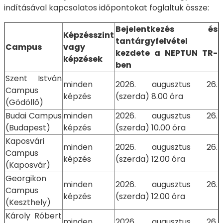
indításával kapcsolatos időpontokat foglaltuk össze:
Bejelentkezés és
Képzésszint
tantárgyfelvétel
Campus
vagy
kezdete a NEPTUN TR-
képzések
ben
Szent István
minden
2026. augusztus 26.
Campus
képzés
(szerda) 8.00 óra
(Gödöllő)
Budai Campus
minden
2026. augusztus 26.
(Budapest)
képzés
(szerda) 10.00 óra
Kaposvári
minden
2026. augusztus 26.
Campus
képzés
(szerda) 12.00 óra
(Kaposvár)
Georgikon
minden
2026. augusztus 26.
Campus
képzés
(szerda) 12.00 óra
(Keszthely)
Károly Róbert
minden
2026. augusztus 26.