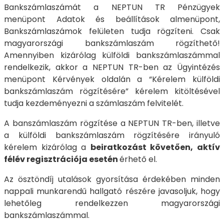
Bankszámlaszámát a NEPTUN TR Pénzügyek
menüpont Adatok és beállítások almenüpont,
Bankszámlaszámok felületen tudja rögzíteni. Csak
magyarországi bankszámlaszám rögzíthető!
Amennyiben kizárólag külföldi bankszámlaszámmal
rendelkezik, akkor a NEPTUN TR-ben az Ügyintézés
menüpont Kérvények oldalán a “Kérelem külföldi
bankszámlaszám rögzítésére” kérelem kitöltésével
tudja kezdeményezni a számlaszám felvitelét.
A banszámlaszám rögzítése a NEPTUN TR-ben, illetve
a külföldi bankszámlaszám rögzítésére irányuló
kérelem kizárólag a
beiratkozást követően, aktív
félév regisztrációja esetén
érhető el.
Az ösztöndíj utalások gyorsítása érdekében minden
nappali munkarendű hallgató részére javasoljuk, hogy
lehetőleg rendelkezzen magyarországi
bankszámlaszámmal.