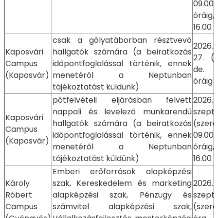
09.00-
óráig,
16.00 
csak a gólyatáborban résztvevő
2026.
Kaposvári
hallgatók számára (a beiratkozás
27. (
Campus
időpontfoglalással történik, ennek
de. 0
(Kaposvár)
menetéről a Neptunban
óráig
tájékoztatást küldünk)
pótfelvételi eljárásban felvett
2026.
nappali és levelező munkarendű
szept
Kaposvári
hallgatók számára (a beiratkozás
(sze
Campus
időpontfoglalással történik, ennek
09.00-
(Kaposvár)
menetéről a Neptunban
óráig,
tájékoztatást küldünk)
16.00 
Emberi erőforrások alapképzési
Károly
szak, Kereskedelem és marketing
2026.
Róbert
alapképzési szak, Pénzügy és
szept
Campus
számvitel alapképzési szak,
(szer