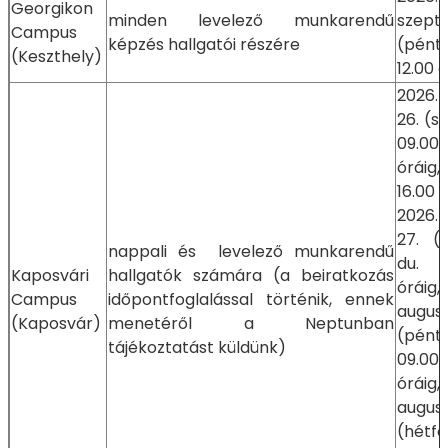
Georgikon
minden levelező munkarendű
szept
Campus
képzés hallgatói részére
(pént
(Keszthely)
12.00 
2026.
26. (s
09.00-
óráig,
16.0
2026.
27. (
nappali és levelező munkarendű
du. 1
Kaposvári
hallgatók számára (a beiratkozás
órái
Campus
időpontfoglalással történik, ennek
augus
(Kaposvár)
menetéről a Neptunban
(pén
tájékoztatást küldünk)
09.00-
órái
augus
(hét