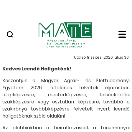
Neptun
Ugrás a fő tartalomhoz
Munkatársaknak
Gólyáknak - MATE Okt
Gólyáknak
MAGYAR AGRÁR- ÉS
ÉLETTUDOMÁNYI EGYETEM
OKTATÁSI IGAZGATÓSÁG
Utolsó frissítés: 2026 július 30.
Kedves Leendő Hallgatónk!
Köszöntjük a Magyar Agrár- és Élettudományi
Egyetem 2026. általános felvételi eljárásban
alapképzésre, mesterképzésre, felsőoktatási
szakképzésre vagy osztatlan képzésre, továbbá a
szakirányú továbbképzésre felvételt nyert leendő
hallgatóknak szóló oldalán!
Az alábbiakban a beiratkozással, a tanulmányai