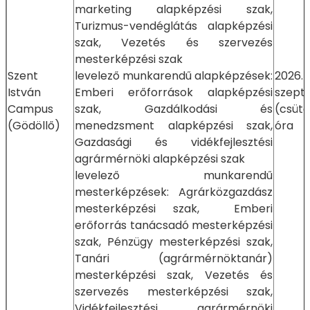
marketing alapképzési szak,
Turizmus-vendéglátás alapképzési
szak, Vezetés és szervezés
mesterképzési szak
Szent
levelező munkarendű alapképzések:
2026.
István
Emberi erőforrások alapképzési
szept
Campus
szak, Gazdálkodási és
(csütö
(Gödöllő)
menedzsment alapképzési szak,
óra
Gazdasági és vidékfejlesztési
agrármérnöki alapképzési szak
levelező munkarendű
mesterképzések: Agrárközgazdász
mesterképzési szak, Emberi
erőforrás tanácsadó mesterképzési
szak, Pénzügy mesterképzési szak,
Tanári (agrármérnöktanár)
mesterképzési szak, Vezetés és
szervezés mesterképzési szak,
Vidékfejlesztési agrármérnöki