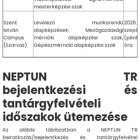
mesterképzési szak
Szent
Levelező munkarendű
2026.
István
alapképzések: Mezőgazdasági
szept
Campus
mérnöki alapképzési szak,
(pént
(Szarvas)
Gépészmérnöki alapképzési szak
óra
NEPTUN TR
bejelentkezési és
tantárgyfelvételi
időszakok ütemezése
Az alábbi táblázatban a NEPTUN TR
beiratkozás/bejelentkezés és tantárgyfelvétel