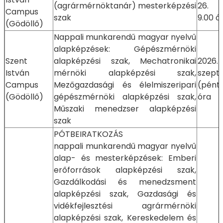
(agrármérnöktanár) mesterképzési
26. 
Campus
szak
9.00 ó
(Gödöllő)
Nappali munkarendű magyar nyelvű
alapképzések: Gépészmérnöki
Szent
alapképzési szak, Mechatronikai
2026.
István
mérnöki alapképzési szak,
szept
Campus
Mezőgazdasági és élelmiszeripari
(pént
(Gödöllő)
gépészmérnöki alapképzési szak,
óra
Műszaki menedzser alapképzési
szak
PÓTBEIRATKOZÁS
nappali munkarendű magyar nyelvű
alap- és mesterképzések: Emberi
erőforrások alapképzési szak,
Gazdálkodási és menedzsment
alapképzési szak, Gazdasági és
vidékfejlesztési agrármérnöki
alapképzési szak, Kereskedelem és