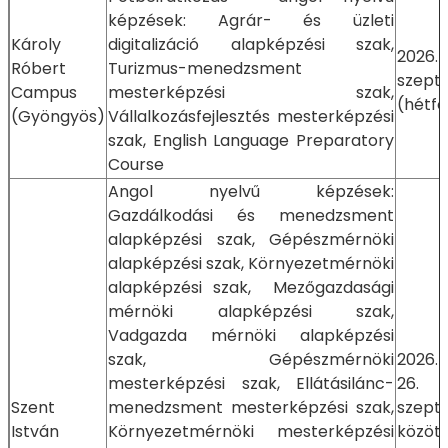
képzések: Agrár- és üzleti
Károly
digitalizáció alapképzési szak,
2026.
Róbert
Turizmus-menedzsment
szept
Campus
mesterképzési szak,
(hétfő
(Gyöngyös)
Vállalkozásfejlesztés mesterképzési
szak, English Language Preparatory
Course
Angol nyelvű képzések:
Gazdálkodási és menedzsment
alapképzési szak, Gépészmérnöki
alapképzési szak, Környezetmérnöki
alapképzési szak, Mezőgazdasági
mérnöki alapképzési szak,
Vadgazda mérnöki alapképzési
szak, Gépészmérnöki
2026.
mesterképzési szak, Ellátásilánc-
26
Szent
menedzsment mesterképzési szak,
szept
István
Környezetmérnöki mesterképzési
közöt