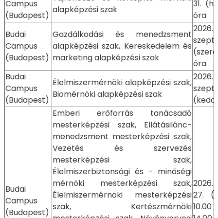
Campus
31. (h
alapképzési szak
(Budapest)
óra
2026.
Budai
Gazdálkodási és menedzsment
szept
Campus
alapképzési szak, Kereskedelem és
(szer
(Budapest)
marketing alapképzési szak
óra
Budai
2026.
Élelmiszermérnöki alapképzési szak,
Campus
szept
Biomérnöki alapképzési szak
(Budapest)
(kedd)
Emberi erőforrás tanácsadó
mesterképzési szak, Ellátásilánc-
menedzsment mesterképzési szak,
Vezetés és szervezés
mesterképzési szak,
Élelmiszerbiztonsági és - minőségi
mérnöki mesterképzési szak,
2026.
Budai
Élelmiszermérnöki mesterképzési
27. (
Campus
szak, Kertészmérnöki
10.0
(Budapest)