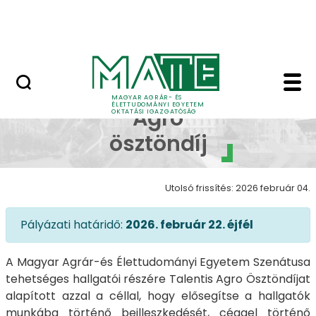
Neptun
Ugrás a fő tartalomhoz
Munkatársaknak
Talentis Agro ösztönd
Talentis
MAGYAR AGRÁR- ÉS
ÉLETTUDOMÁNYI EGYETEM
Agro
OKTATÁSI IGAZGATÓSÁG
ösztöndíj
Utolsó frissítés: 2026 február 04.
Pályázati határidő:
2026. február 22. éjfél
A Magyar Agrár-és Élettudományi Egyetem Szenátusa
tehetséges hallgatói részére Talentis Agro Ösztöndíjat
alapított azzal a céllal, hogy elősegítse a hallgatók
munkába történő beilleszkedését, céggel történő