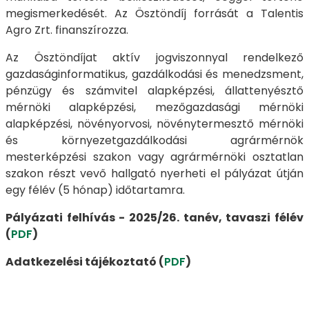
megismerkedését. Az Ösztöndíj forrását a Talentis
Agro Zrt. finanszírozza.
Az Ösztöndíjat aktív jogviszonnyal rendelkező
gazdaságinformatikus, gazdálkodási és menedzsment,
pénzügy és számvitel alapképzési, állattenyésztő
mérnöki alapképzési, mezőgazdasági mérnöki
alapképzési, növényorvosi, növénytermesztő mérnöki
és környezetgazdálkodási agrármérnök
mesterképzési szakon vagy agrármérnöki osztatlan
szakon részt vevő hallgató nyerheti el pályázat útján
egy félév (5 hónap) időtartamra.
Pályázati felhívás - 2025/26. tanév, tavaszi félév
(
PDF
)
Adatkezelési tájékoztató (
PDF
)