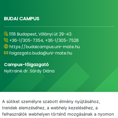
BUDAI CAMPUS
1118 Budapest, Villányi út 29-43.
+36-1/305-7354, +36-1/305-7528
https://budaicampus.uni-mate.hu
foigazgato.buda@uni-mate.hu
Campus-főigazgató
Nyitrainé dr. Sárdy Diána
A sütiket személyre szabott élmény nyújtásához,
trendek elemzéséhez, a webhely kezeléséhez, a
felhasználók webhelyen történő mozgásának a nyomon