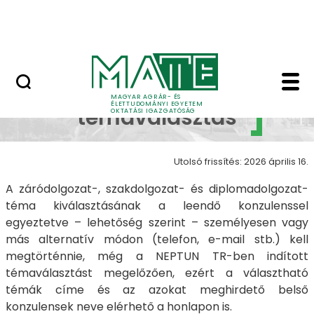
Neptun
Ugrás a fő tartalomhoz
Munkatársaknak
Szakdolgozat témavál
Szakdolgozat
MAGYAR AGRÁR- ÉS
ÉLETTUDOMÁNYI EGYETEM
témaválasztás
OKTATÁSI IGAZGATÓSÁG
Utolsó frissítés: 2026 április 16.
A záródolgozat-, szakdolgozat- és diplomadolgozat-
téma kiválasztásának a leendő konzulenssel
egyeztetve – lehetőség szerint – személyesen vagy
más alternatív módon (telefon, e-mail stb.) kell
megtörténnie, még a NEPTUN TR-ben indított
témaválasztást megelőzően, ezért a választható
témák címe és az azokat meghirdető belső
konzulensek neve elérhető a honlapon is.