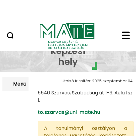
Neptun
Ugrás a fő tartalomhoz
Munkatársaknak
Szarvas - MATE Oktat
Szarvas
MAGYAR AGRÁR- ÉS
ÉLETTUDOMÁNYI EGYETEM
képzési
OKTATÁSI IGAZGATÓSÁG
hely
Utolsó frissítés: 2025 szeptember 04.
Menü
5540 Szarvas, Szabadság út 1-3. Aula fsz.
1.
to.szarvas@uni-mate.hu
A tanulmányi osztályon a
telefonos ügyintézés korlátozott,