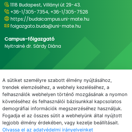
1118 Budapest, Villányi út 29-43.
+36-1/305-7354, +36-1/305-7528
https://budaicampus.uni-mate.hu
foigazgato.buda@uni-mate.hu
Campus-főigazgató
Nyitrainé dr. Sárdy Diána
A sütiket személyre szabott élmény nyújtásához,
trendek elemzéséhez, a webhely kezeléséhez, a
felhasználók webhelyen történő mozgásának a nyomon
követéséhez és felhasználói bázisunkkal kapcsolatos
demográfiai információk megszerzéséhez használjuk.
E-mail
Telefonkönyv
NEPTUN
E-learning
Fogadja el az összes sütit a webhelyünk által nyújtott
legjobb élmény érdekében, vagy kezelje beállításait.
Olvassa el az adatvédelmi irányelveinket