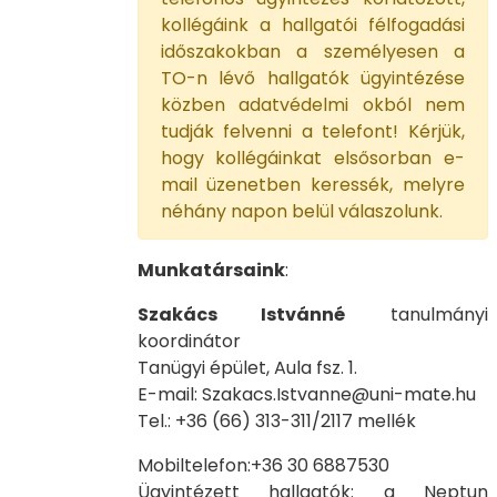
kollégáink a hallgatói félfogadási
időszakokban a személyesen a
TO-n lévő hallgatók ügyintézése
közben adatvédelmi okból nem
tudják felvenni a telefont! Kérjük,
hogy kollégáinkat elsősorban e-
mail üzenetben keressék, melyre
néhány napon belül válaszolunk.
Munkatársaink
:
Szakács Istvánné
tanulmányi
koordinátor
Tanügyi épület, Aula fsz. 1.
E-mail: Szakacs.Istvanne@uni-mate.hu
Tel.: +36 (66) 313-311/2117 mellék
Mobiltelefon:+36 30 6887530
Ügyintézett hallgatók: a Neptun