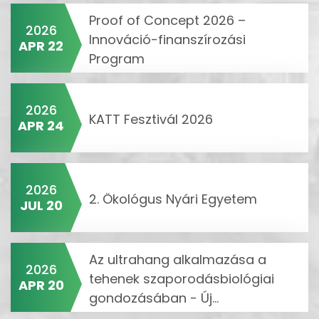
Proof of Concept 2026 –
2026
Innováció-finanszírozási
APR 22
Program
2026
KATT Fesztivál 2026
APR 24
2026
2. Ökológus Nyári Egyetem
JUL 20
Az ultrahang alkalmazása a
2026
tehenek szaporodásbiológiai
APR 20
gondozásában - Új...