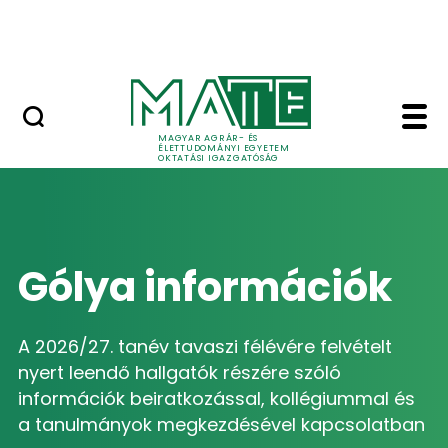
Neptun
Skip to Main Content
Munkatársaknak
Home - MATE Oktatási
MAGYAR AGRÁR- ÉS
ÉLETTUDOMÁNYI EGYETEM
OKTATÁSI IGAZGATÓSÁG
Gólya információk
A 2026/27. tanév tavaszi félévére felvételt
nyert leendő hallgatók részére szóló
információk beiratkozással, kollégiummal és
a tanulmányok megkezdésével kapcsolatban