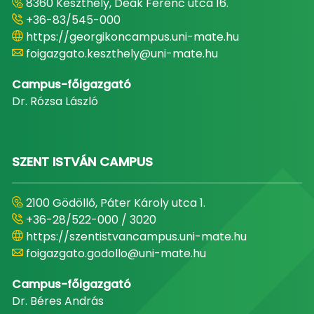
8360 Keszthely, Deák Ferenc utca 16.
+36-83/545-000
https://georgikoncampus.uni-mate.hu
foigazgato.keszthely@uni-mate.hu
Campus-főigazgató
Dr. Rózsa László
SZENT ISTVÁN CAMPUS
2100 Gödöllő, Páter Károly utca 1.
+36-28/522-000 / 3020
https://szentistvancampus.uni-mate.hu
foigazgato.godollo@uni-mate.hu
Campus-főigazgató
Dr. Béres András