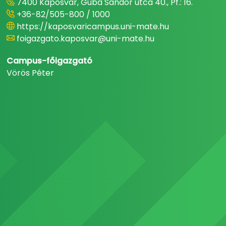
7400 Kaposvár, Guba Sándor utca 40., Pf.: 16.
+36-82/505-800 / 1000
https://kaposvaricampus.uni-mate.hu
foigazgato.kaposvar@uni-mate.hu
Campus-főigazgató
Vörös Péter