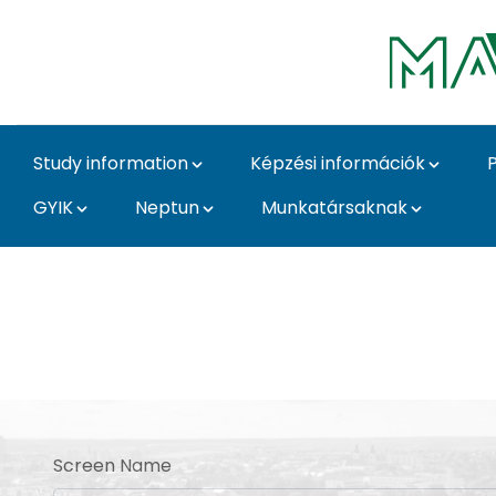
Skip to Main Content
Study information
Képzési információk
GYIK
Neptun
Munkatársaknak
Bejelentkezés - MATE
Sign In
Screen Name