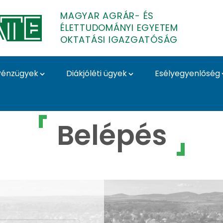
MAGYAR AGRÁR- ÉS
ÉLETTUDOMÁNYI EGYETEM
OKTATÁSI IGAZGATÓSÁG
Pénzügyek
Diákjóléti ügyek
Esélyegyenlőség
 Oktatási Igazgatóság
Belépés