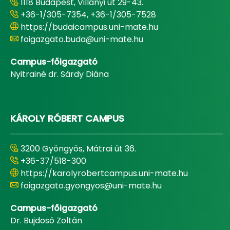
1118 Budapest, Villányi út 29-43.
+36-1/305-7354, +36-1/305-7528
https://budaicampus.uni-mate.hu
foigazgato.buda@uni-mate.hu
Campus-főigazgató
Nyitrainé dr. Sárdy Diána
KÁROLY RÓBERT CAMPUS
3200 Gyöngyös, Mátrai út 36.
+36-37/518-300
https://karolyrobertcampus.uni-mate.hu
foigazgato.gyongyos@uni-mate.hu
Campus-főigazgató
Dr. Bujdosó Zoltán