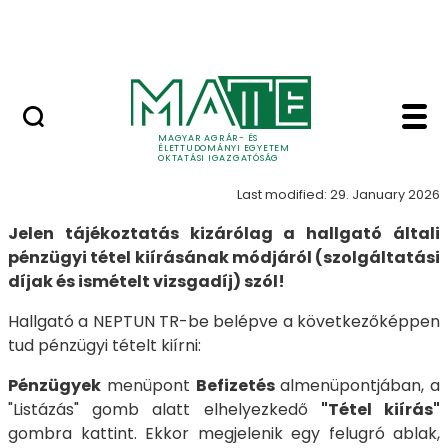
Neptun
Skip to Main Content
Munkatársaknak
Tételkiírás - MATE Ok
Tételkiírás
MAGYAR AGRÁR- ÉS
ÉLETTUDOMÁNYI EGYETEM
OKTATÁSI IGAZGATÓSÁG
Last modified: 29. January 2026
Jelen tájékoztatás kizárólag a hallgató általi
pénzügyi tétel kiírásának módjáról (szolgáltatási
díjak és ismételt vizsgadíj) szól!
Hallgató a NEPTUN TR-be belépve a következőképpen
tud pénzügyi tételt kiírni:
Pénzügyek
menüpont
Befizetés
almenüpontjában, a
"Listázás" gomb alatt elhelyezkedő
"Tétel kiírás"
gombra kattint. Ekkor megjelenik egy felugró ablak,