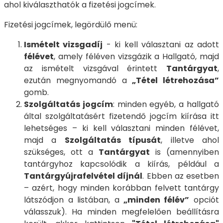
ahol kiválaszthatók a fizetési jogcímek.
Fizetési jogcímek, legördülő menü:
Ismételt vizsgadíj
- ki kell választani az adott
félévet
, amely féléven vizsgázik a Hallgató, majd
az ismételt vizsgával érintett
Tantárgyat
,
ezután megnyomandó a
„Tétel létrehozása”
gomb.
Szolgáltatás jogcím
: minden egyéb, a hallgató
által szolgáltatásért fizetendő jogcím kiírása itt
lehetséges – ki kell választani minden félévet,
majd a
Szolgáltatás típusát
, illetve ahol
szükséges, ott a
Tantárgyat
is (amennyiben
tantárgyhoz kapcsolódik a kiírás, például a
Tantárgyújrafelvétel díjnál
. Ebben az esetben
– azért, hogy minden korábban felvett tantárgy
látszódjon a listában, a
„minden félév”
opciót
válasszuk). Ha minden megfelelően beállításra