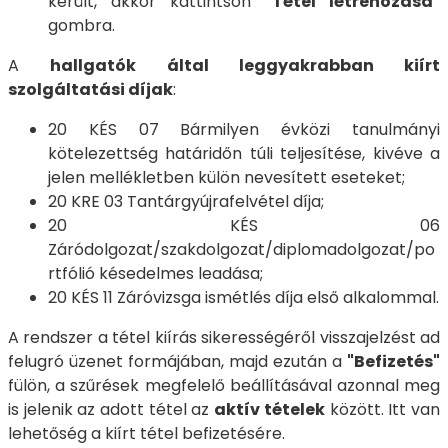
került, akkor kattintson
"Tétel létrehozása"
gombra.
A
hallgatók által leggyakrabban kiírt
szolgáltatási díjak
:
20 KÉS 07 Bármilyen évközi tanulmányi
kötelezettség határidőn túli teljesítése, kivéve a
jelen mellékletben külön nevesített eseteket;
20 KRE 03 Tantárgyújrafelvétel díja;
20 KÉS 06
Záródolgozat/szakdolgozat/diplomadolgozat/po
rtfólió késedelmes leadása;
20 KÉS 11 Záróvizsga ismétlés díja első alkalommal.
A rendszer a tétel kiírás sikerességéről visszajelzést ad
felugró üzenet formájában, majd ezután a
"Befizetés"
fülön, a szűrések megfelelő beállításával azonnal meg
is jelenik az adott tétel az
aktív tételek
között. Itt van
lehetőség a kiírt tétel befizetésére.