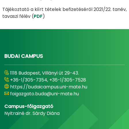
Tájékoztató a kiírt tételek befizetéséről 2021/22. tanév,
tavaszi félév (
PDF
)
BUDAI CAMPUS
1118 Budapest, Villányi út 29-43.
+36-1/305-7354, +36-1/305-7528
https://budaicampus.uni-mate.hu
foigazgato.buda@uni-mate.hu
Campus-főigazgató
Nyitrainé dr. Sárdy Diána