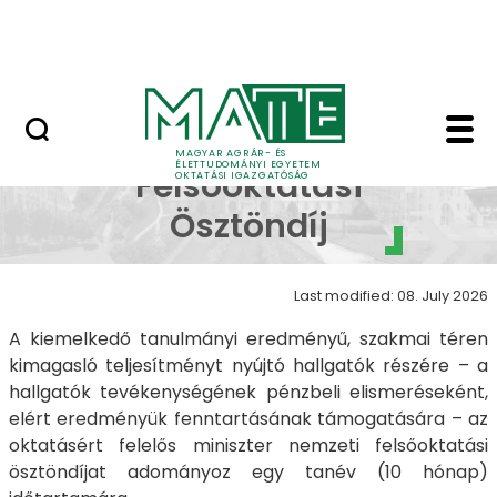
Neptun
Skip to Main Content
Munkatársaknak
Nemzeti Felsőoktatási
Nemzeti
MAGYAR AGRÁR- ÉS
ÉLETTUDOMÁNYI EGYETEM
Felsőoktatási
OKTATÁSI IGAZGATÓSÁG
Ösztöndíj
Last modified: 08. July 2026
A kiemelkedő tanulmányi eredményű, szakmai téren
kimagasló teljesítményt nyújtó hallgatók részére – a
hallgatók tevékenységének pénzbeli elismeréseként,
elért eredményük fenntartásának támogatására – az
oktatásért felelős miniszter nemzeti felsőoktatási
ösztöndíjat adományoz egy tanév (10 hónap)