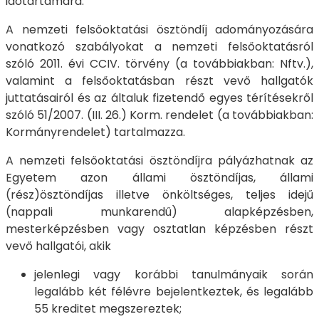
időtartamára.
A nemzeti felsőoktatási ösztöndíj adományozására
vonatkozó szabályokat a nemzeti felsőoktatásról
szóló 2011. évi CCIV. törvény (a továbbiakban: Nftv.),
valamint a felsőoktatásban részt vevő hallgatók
juttatásairól és az általuk fizetendő egyes térítésekről
szóló 51/2007. (III. 26.) Korm. rendelet (a továbbiakban:
Kormányrendelet) tartalmazza.
A nemzeti felsőoktatási ösztöndíjra pályázhatnak az
Egyetem azon állami ösztöndíjas, állami
(rész)ösztöndíjas illetve önköltséges, teljes idejű
(nappali munkarendű) alapképzésben,
mesterképzésben vagy osztatlan képzésben részt
vevő hallgatói, akik
jelenlegi vagy korábbi tanulmányaik során
legalább két félévre bejelentkeztek, és legalább
55 kreditet megszereztek;