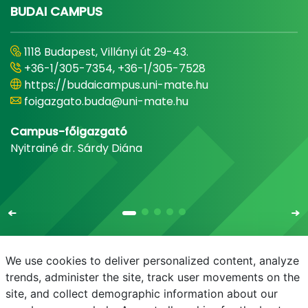
BUDAI CAMPUS
1118 Budapest, Villányi út 29-43.
+36-1/305-7354, +36-1/305-7528
https://budaicampus.uni-mate.hu
foigazgato.buda@uni-mate.hu
Campus-főigazgató
Nyitrainé dr. Sárdy Diána
We use cookies to deliver personalized content, analyze
trends, administer the site, track user movements on the
site, and collect demographic information about our
E-mail
Telefonkönyv
NEPTUN
E-learning