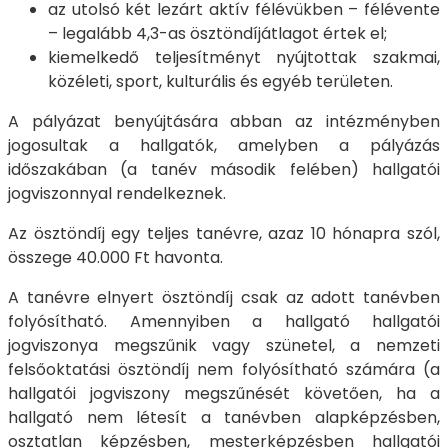
az utolsó két lezárt aktív félévükben – félévente
– legalább 4,3-as ösztöndíjátlagot értek el;
kiemelkedő teljesítményt nyújtottak szakmai,
közéleti, sport, kulturális és egyéb területen.
A pályázat benyújtására abban az intézményben
jogosultak a hallgatók, amelyben a pályázás
időszakában (a tanév második felében) hallgatói
jogviszonnyal rendelkeznek.
Az ösztöndíj egy teljes tanévre, azaz 10 hónapra szól,
összege 40.000 Ft havonta.
A tanévre elnyert ösztöndíj csak az adott tanévben
folyósítható. Amennyiben a hallgató hallgatói
jogviszonya megszűnik vagy szünetel, a nemzeti
felsőoktatási ösztöndíj nem folyósítható számára (a
hallgatói jogviszony megszűnését követően, ha a
hallgató nem létesít a tanévben alapképzésben,
osztatlan képzésben, mesterképzésben hallgatói