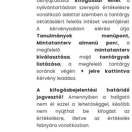
benyújtásával
kifogással élhet
a
nyilvántartásban szereplő értékelésre
vonatkozó adattal szemben a tantárgy
oktatásáért felelős intézet vezetőjénél.
A kérvénysablon elérési útja:
Tanulmányok menüpont,
Mintatanterv almenü pon
t, a
megfelelő
mintatanterv
kiválasztása
, majd
tantárgyak
listázása
, a megfelelő tantárgy
sorának végén
+ jelre kattintva
Kérvény leadása.
A kifogásbejelentési határidő
jogvesztő!
Amennyiben a hallgató
nem él ezzel a lehetőséggel, később
nem nyújthat be kifogást az
értékelésre, illetve az értékelés
hiányára vonatkozóan.