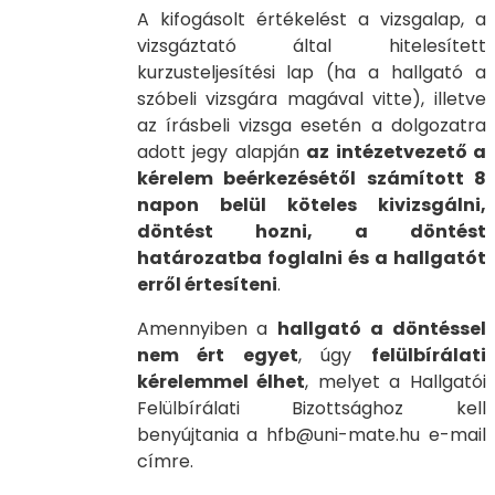
A kifogásolt értékelést a vizsgalap, a
vizsgáztató által hitelesített
kurzusteljesítési lap (ha a hallgató a
szóbeli vizsgára magával vitte), illetve
az írásbeli vizsga esetén a dolgozatra
adott jegy alapján
az intézetvezető a
kérelem beérkezésétől számított 8
napon belül köteles kivizsgálni,
döntést hozni, a döntést
határozatba foglalni és a hallgatót
erről értesíteni
.
Amennyiben a
hallgató a döntéssel
nem ért egyet
, úgy
felülbírálati
kérelemmel élhet
, melyet a Hallgatói
Felülbírálati Bizottsághoz kell
benyújtania a hfb@uni-mate.hu e-mail
címre.