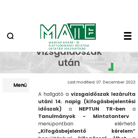
Neptun
Skip to Main Content
Munkatársaknak
Teendők a vizsgaidős
Teendők a
MAGYAR AGRÁR- ÉS
ÉLETTUDOMÁNYI EGYETEM
vizsgaidőszak
OKTATÁSI IGAZGATÓSÁG
után
Last modified: 07. December 2022
Menü
A hallgató a
vizsgaidőszak lezárulta
utáni 14. napig
(kifogásbejelentési
időszak)
a
NEPTUN TR-ben
a
Tanulmányok - Mintatanterv
menüpontban elérhető
„Kifogásbejelentő kérelem”