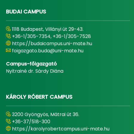
BUDAI CAMPUS
1118 Budapest, Villányi út 29-43.
+36-1/305-7354, +36-1/305-7528
https://budaicampus.uni-mate.hu
foigazgato.buda@uni-mate.hu
Campus-főigazgató
Nyitrainé dr. Sárdy Diána
KÁROLY RÓBERT CAMPUS
3200 Gyöngyös, Mátrai út 36.
+36-37/518-300
https://karolyrobertcampus.uni-mate.hu