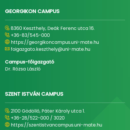
GEORGIKON CAMPUS
8360 Keszthely, Deák Ferenc utca 16.
+36-83/545-000
https://georgikoncampus.uni-mate.hu
foigazgato.keszthely@uni-mate.hu
Campus-főigazgató
Dr. Rózsa László
SZENT ISTVÁN CAMPUS
2100 Gödöllő, Páter Károly utca 1.
+36-28/522-000 / 3020
https://szentistvancampus.uni-mate.hu