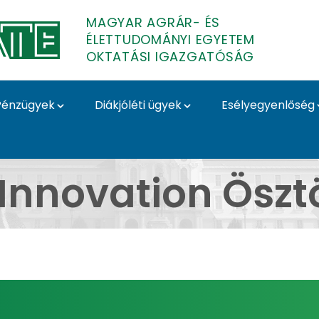
MAGYAR AGRÁR- ÉS
ÉLETTUDOMÁNYI EGYETEM
OKTATÁSI IGAZGATÓSÁG
Pénzügyek
Diákjóléti ügyek
Esélyegyenlőség
díj - MATE Oktatási I
Innovation Öszt