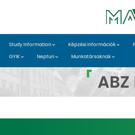
Skip to Main Content
Study information
Képzési információk
GYIK
Neptun
Munkatársaknak
ABZ Innovation Ösztön
ABZ 