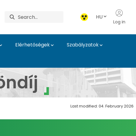
HU
Log in
Elérhetőségek
Szabályzatok
gazgatóság
öndíj
Last modified: 04. February 2026