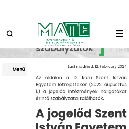
Neptun
Skip to Main Content
Munkatársaknak
Archív szabályzatok 
Archívált
MAGYAR AGRÁR- ÉS
ÉLETTUDOMÁNYI EGYETEM
szabályzatok
OKTATÁSI IGAZGATÓSÁG
Last modified: 12. February 2024
Menü
Az oldalon a 12 karú Szent István
Egyetem létrejöttekor (2022. augusztus
1.) a jogelőd intézmények hallgatókat
érintő szabályzatai találhatók.
A jogelőd Szent
István Egyetem