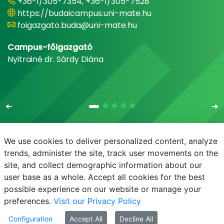
+36-1/305-7354, +36-1/305-7528
https://budaicampus.uni-mate.hu
foigazgato.buda@uni-mate.hu
Campus-főigazgató
Nyitrainé dr. Sárdy Diána
We use cookies to deliver personalized content, analyze
trends, administer the site, track user movements on the
site, and collect demographic information about our
E-mail
Telefonkönyv
NEPTUN
E-learning
user base as a whole. Accept all cookies for the best
possible experience on our website or manage your
preferences.
Visit our Privacy Policy
Configuration
Accept All
Decline All