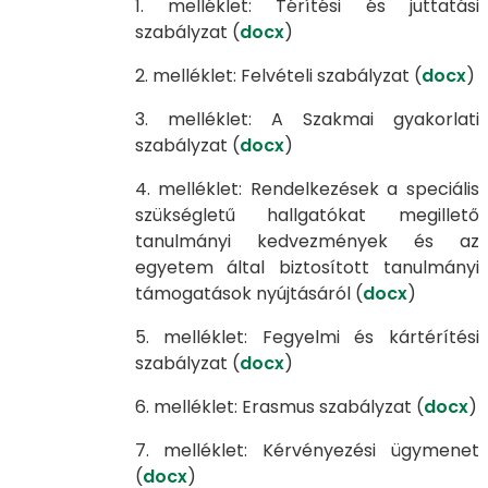
1. melléklet: Térítési és juttatási
szabályzat (
docx
)
2. melléklet: Felvételi szabályzat (
docx
)
3. melléklet: A Szakmai gyakorlati
szabályzat (
docx
)
4. melléklet: Rendelkezések a speciális
szükségletű hallgatókat megillető
tanulmányi kedvezmények és az
egyetem által biztosított tanulmányi
támogatások nyújtásáról (
docx
)
5. melléklet: Fegyelmi és kártérítési
szabályzat (
docx
)
6. melléklet: Erasmus szabályzat (
docx
)
7. melléklet: Kérvényezési ügymenet
(
docx
)