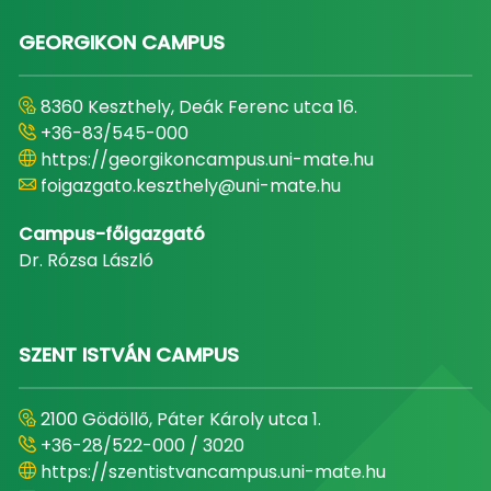
GEORGIKON CAMPUS
8360 Keszthely, Deák Ferenc utca 16.
+36-83/545-000
https://georgikoncampus.uni-mate.hu
foigazgato.keszthely@uni-mate.hu
Campus-főigazgató
Dr. Rózsa László
SZENT ISTVÁN CAMPUS
2100 Gödöllő, Páter Károly utca 1.
+36-28/522-000 / 3020
https://szentistvancampus.uni-mate.hu