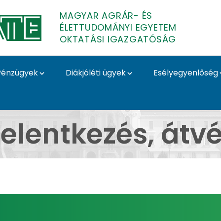
MAGYAR AGRÁR- ÉS
ÉLETTUDOMÁNYI EGYETEM
OKTATÁSI IGAZGATÓSÁG
Pénzügyek
Diákjóléti ügyek
Esélyegyenlőség
l - MATE Oktatási Igaz
jelentkezés, átvé