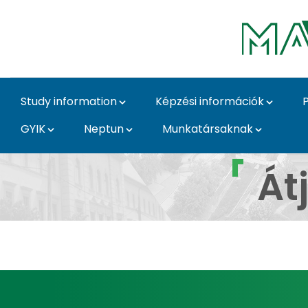
Skip to Main Content
Study information
Képzési információk
GYIK
Neptun
Munkatársaknak
Átjelentkezés, átvéte
Át