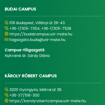
BUDAI CAMPUS
1118 Budapest, Villányi út 29-43.
+36-1/305-7354, +36-1/305-7528
https://budaicampus.uni-mate.hu
foigazgato.buda@uni-mate.hu
Campus-főigazgató
Nyitrainé dr. Sárdy Diána
KÁROLY RÓBERT CAMPUS
3200 Gyöngyös, Mátrai út 36.
+36-37/518-300
https://karolyrobertcampus.uni-mate.hu