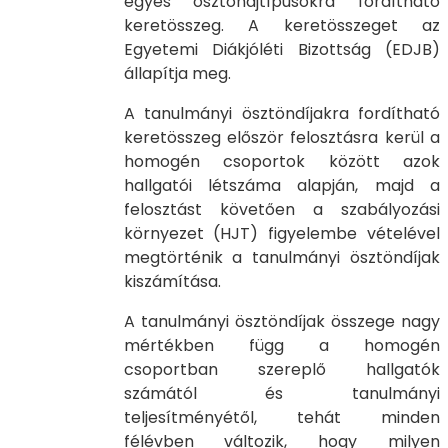
egyes ösztöndjtípusokra fordítható
keretösszeg. A keretösszeget az
Egyetemi Diákjóléti Bizottság (EDJB)
állapítja meg.
A tanulmányi ösztöndíjakra fordítható
keretösszeg először felosztásra kerül a
homogén csoportok között azok
hallgatói létszáma alapján, majd a
felosztást követően a szabályozási
környezet (HJT) figyelembe vételével
megtörténik a tanulmányi ösztöndíjak
kiszámítása.
A tanulmányi ösztöndíjak összege nagy
mértékben függ a homogén
csoportban szereplő hallgatók
számától és tanulmányi
teljesítményétől, tehát minden
félévben változik, hogy milyen