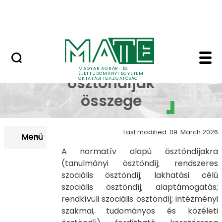
Neptun
Skip to Main Content
Munkatársaknak
Ösztöndíjak összege 
Tanulmányi
MAGYAR AGRÁR- ÉS
ÉLETTUDOMÁNYI EGYETEM
ösztöndíjak
OKTATÁSI IGAZGATÓSÁG
összege
Last modified: 09. March 2026
Menü
A normatív alapú ösztöndíjakra
(tanulmányi ösztöndíj; rendszeres
szociális ösztöndíj; lakhatási célú
szociális ösztöndíj; alaptámogatás;
rendkívüli szociális ösztöndíj; intézményi
szakmai, tudományos és közéleti