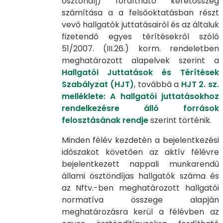
ösztöndíj) fordítható keretösszeg
számítása a a felsőoktatásban részt
vevő hallgatók juttatásairól és az általuk
fizetendő egyes térítésekről szóló
51/2007. (III.26.) korm. rendeletben
meghatározott alapelvek szerint a
Hallgatói Juttatások és Térítések
Szabályzat (HJT)
, továbbá a
HJT 2. sz.
melléklete: A hallgatói juttatásokhoz
rendelkezésre álló források
felosztásának rendje
szerint történik.
Minden félév kezdetén a bejelentkezési
időszakot követően az aktív félévre
bejelentkezett nappali munkarendű
állami ösztöndíjas hallgatók száma és
az Nftv.-ben meghatározott hallgatói
normatíva összege alapján
meghatározásra kerül a félévben az