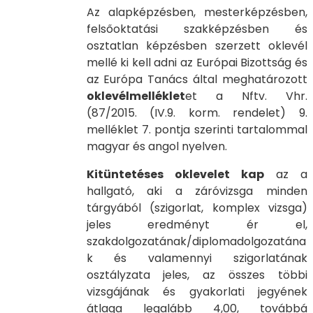
Az alapképzésben, mesterképzésben,
felsőoktatási szakképzésben és
osztatlan képzésben szerzett oklevél
mellé ki kell adni az Európai Bizottság és
az Európa Tanács által meghatározott
oklevélmelléklet
et a Nftv. Vhr.
(87/2015. (IV.9. korm. rendelet) 9.
melléklet 7. pontja szerinti tartalommal
magyar és angol nyelven.
Kitüntetéses oklevelet kap
az a
hallgató, aki a záróvizsga minden
tárgyából (szigorlat, komplex vizsga)
jeles eredményt ér el,
szakdolgozatának/diplomadolgozatána
k és valamennyi szigorlatának
osztályzata jeles, az összes többi
vizsgájának és gyakorlati jegyének
átlaga legalább 4,00, továbbá