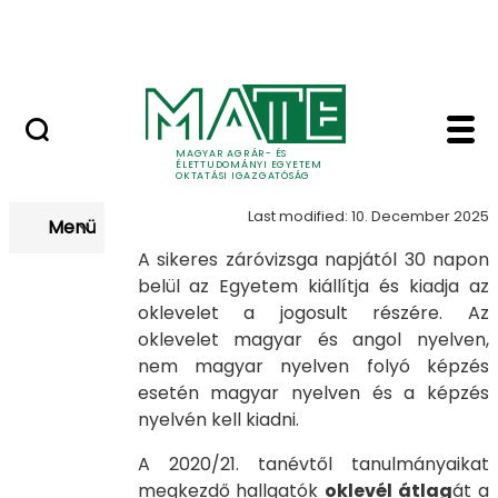
Neptun
Skip to Main Content
Munkatársaknak
Oklevél - MATE Oktat
Oklevél
MAGYAR AGRÁR- ÉS
ÉLETTUDOMÁNYI EGYETEM
OKTATÁSI IGAZGATÓSÁG
Last modified: 10. December 2025
Menü
A sikeres záróvizsga napjától 30 napon
belül az Egyetem kiállítja és kiadja az
oklevelet a jogosult részére. Az
oklevelet magyar és angol nyelven,
nem magyar nyelven folyó képzés
esetén magyar nyelven és a képzés
nyelvén kell kiadni.
A 2020/21. tanévtől tanulmányaikat
megkezdő hallgatók
oklevél átlag
át a