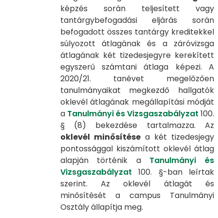
képzés során teljesített vagy
tantárgybefogadási eljárás során
befogadott összes tantárgy kreditekkel
súlyozott átlagának és a záróvizsga
átlagának két tizedesjegyre kerekített
egyszerű számtani átlaga képezi. A
2020/21. tanévet megelőzően
tanulmányaikat megkezdő hallgatók
oklevél átlagának megállapítási módját
a
Tanulmányi és Vizsgaszabályzat
100.
§ (8) bekezdése tartalmazza. Az
oklevél minősítése
a két tizedesjegy
pontossággal kiszámított oklevél átlag
alapján történik a
Tanulmányi és
Vizsgaszabályzat
100. §-ban leírtak
szerint. Az oklevél átlagát és
minősítését a campus Tanulmányi
Osztály állapítja meg.