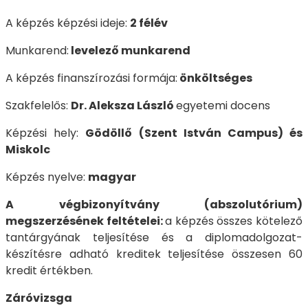
A képzés képzési ideje:
2 félév
Munkarend:
levelező munkarend
A képzés finanszírozási formája:
önköltséges
Szakfelelős:
Dr. Aleksza László
egyetemi docens
Képzési hely:
Gödöllő (Szent István Campus) és
Miskolc
Képzés nyelve:
magyar
A végbizonyítvány (abszolutórium)
megszerzésének feltételei:
a képzés összes kötelező
tantárgyának teljesítése és a diplomadolgozat-
készítésre adható kreditek teljesítése összesen 60
kredit értékben.
Záróvizsga