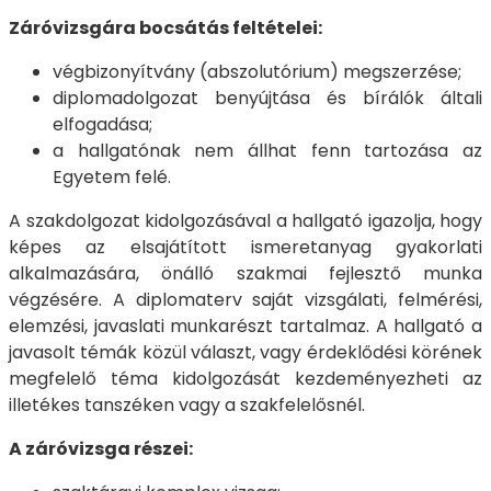
Záróvizsgára bocsátás feltételei:
végbizonyítvány (abszolutórium) megszerzése;
diplomadolgozat benyújtása és bírálók általi
elfogadása;
a hallgatónak nem állhat fenn tartozása az
Egyetem felé.
A szakdolgozat kidolgozásával a hallgató igazolja, hogy
képes az elsajátított ismeretanyag gyakorlati
alkalmazására, önálló szakmai fejlesztő munka
végzésére. A diplomaterv saját vizsgálati, felmérési,
elemzési, javaslati munkarészt tartalmaz. A hallgató a
javasolt témák közül választ, vagy érdeklődési körének
megfelelő téma kidolgozását kezdeményezheti az
illetékes tanszéken vagy a szakfelelősnél.
A záróvizsga részei: