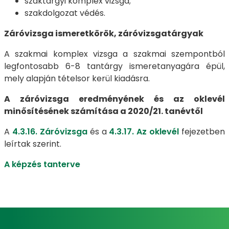
szaktárgyi komplex vizsga;
szakdolgozat védés.
Záróvizsga ismeretkörök, záróvizsgatárgyak
A szakmai komplex vizsga a szakmai szempontból
legfontosabb 6-8 tantárgy ismeretanyagára épül,
mely alapján tételsor kerül kiadásra.
A záróvizsga eredményének és az oklevél
minősítésének számítása a 2020/21. tanévtől
A
4.3.16. Záróvizsga
és a
4.3.17. Az oklevél
fejezetben
leírtak szerint.
A képzés tanterve