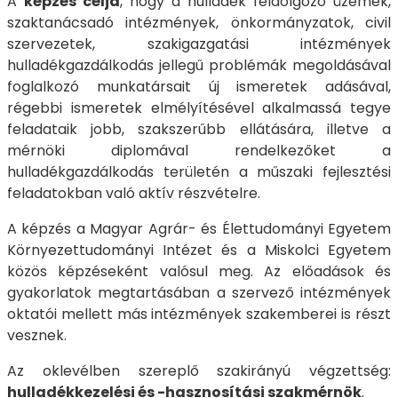
A
képzés célja
, hogy a hulladék feldolgozó üzemek,
szaktanácsadó intézmények, önkormányzatok, civil
szervezetek, szakigazgatási intézmények
hulladékgazdálkodás jellegű problémák megoldásával
foglalkozó munkatársait új ismeretek adásával,
régebbi ismeretek elmélyítésével alkalmassá tegye
feladataik jobb, szakszerűbb ellátására, illetve a
mérnöki diplomával rendelkezőket a
hulladékgazdálkodás területén a műszaki fejlesztési
feladatokban való aktív részvételre.
A képzés a Magyar Agrár- és Élettudományi Egyetem
Környezettudományi Intézet és a Miskolci Egyetem
közös képzéseként valósul meg. Az előadások és
gyakorlatok megtartásában a szervező intézmények
oktatói mellett más intézmények szakemberei is részt
vesznek.
Az oklevélben szereplő szakirányú végzettség:
hulladékkezelési és -hasznosítási szakmérnök
.