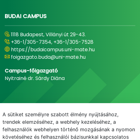
BUDAI CAMPUS
1118 Budapest, Villányi út 29-43.
+36-1/305-7354, +36-1/305-7528
https://budaicampus.uni-mate.hu
foigazgato.buda@uni-mate.hu
Campus-főigazgató
Nyitrainé dr. Sárdy Diána
A sütiket személyre szabott élmény nyújtásához,
trendek elemzéséhez, a webhely kezeléséhez, a
felhasználók webhelyen történő mozgásának a nyomon
követéséhez és felhasználói bázisunkkal kapcsolatos