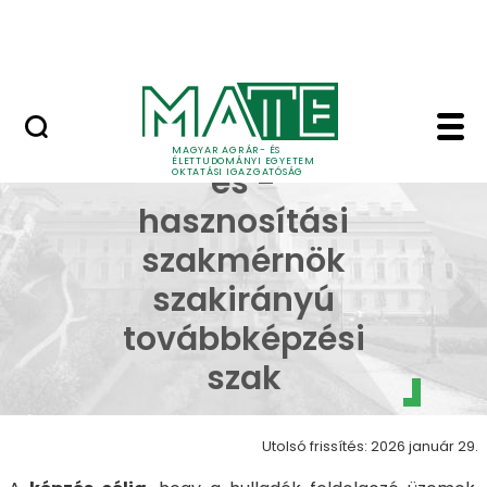
Neptun
Ugrás a fő tartalomhoz
Munkatársaknak
Hulladékkezelési és 
Hulladékkezelési
MAGYAR AGRÁR- ÉS
ÉLETTUDOMÁNYI EGYETEM
és -
OKTATÁSI IGAZGATÓSÁG
hasznosítási
szakmérnök
szakirányú
továbbképzési
szak
Utolsó frissítés: 2026 január 29.