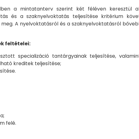
en a mintatanterv szerint két féléven keresztül al
atás és a szaknyelvoktatás teljesítése kritérium k
 meg. A nyelvoktatásról és a szaknyelvoktatásról bőve
feltételei:
ztott specializáció tantárgyainak teljesítése, valam
ható kreditek teljesítése;
sítése.
a;
m felé.