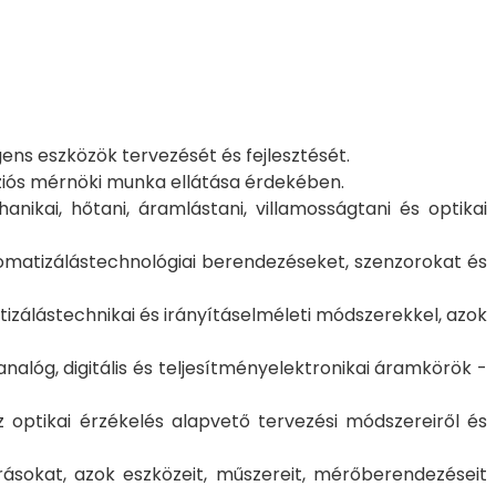
gens eszközök tervezését és fejlesztését.
íziós mérnöki munka ellátása érdekében.
kai, hőtani, áramlástani, villamosságtani és optikai
tomatizálástechnológiai berendezéseket, szenzorokat és
izálástechnikai és irányításelméleti módszerekkel, azok
alóg, digitális és teljesítményelektronikai áramkörök -
 optikai érzékelés alapvető tervezési módszereiről és
árásokat, azok eszközeit, műszereit, mérőberendezéseit