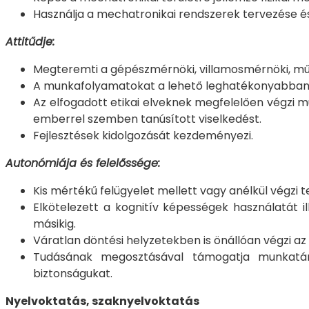
Használja a mechatronikai rendszerek tervezése é
Attitűdje:
Megteremti a gépészmérnöki, villamosmérnöki, műsz
A munkafolyamatokat a lehető leghatékonyabban te
Az elfogadott etikai elveknek megfelelően végzi m
emberrel szemben tanúsított viselkedést.
Fejlesztések kidolgozását kezdeményezi.
Autonómiája és felelőssége:
Kis mértékű felügyelet mellett vagy anélkül végz
Elkötelezett a kognitív képességek használatát 
másikig.
Váratlan döntési helyzetekben is önállóan végzi az
Tudásának megosztásával támogatja munkatárs
biztonságukat.
Nyelvoktatás, szaknyelvoktatás