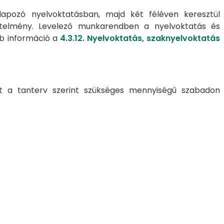
apozó nyelvoktatásban, majd két féléven keresztül
övetelmény. Levelező munkarendben a nyelvoktatás és
bb információ a
4.3.12. Nyelvoktatás, szaknyelvoktatás
int a tanterv szerint szükséges mennyiségű szabadon