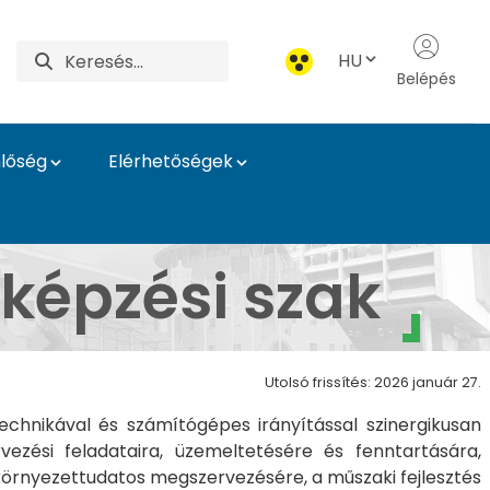
HU
Belépés
lőség
Elérhetőségek
MATE Oktatási Igazgat
képzési szak
Utolsó frissítés: 2026 január 27.
chnikával és számítógépes irányítással szinergikusan
vezési feladataira, üzemeltetésére és fenntartására,
környezettudatos megszervezésére, a műszaki fejlesztés