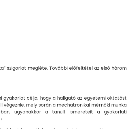
a” szigorlat megléte. További előfeltétel az első három
i gyakorlat célja, hogy a hallgató az egyetemi oktatást
ll végeznie, mely során a mechatronikai mérnöki munka
sban, ugyanakkor a tanult ismereteit a gyakorlati
n.