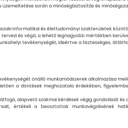
s üzemeltetése során a minőségbiztosítás és minőségsza
aki informatikai és élettudományi szakterületek közötti 
rvezi és végzi, a lehető legnagyobb mértékben kerülve a
unkahelyi tevékenységét, ideértve a tisztességes, átlát
i tevékenységét önálló munkamódszerek alkalmazása mell
illetően a döntések meghozatala érdekében, figyelembe 
 átfogó, alapvető szakmai kérdések végig gondolását és a
ait, értékeli a beosztottak munkavégzésének haté