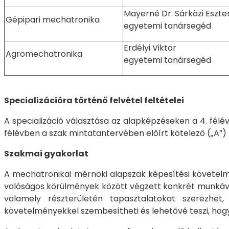
Mayerné Dr. Sárközi Es
Gépipari mechatronika
egyetemi tanársegéd
Erdélyi Viktor
Agromechatronika
egyetemi tanársegéd
Specializációra történő felvétel feltételei
A specializáció választása az alapképzéseken a 4. félév
félévben a szak mintatantervében előírt kötelező („A”)
Szakmai gyakorlat
A mechatronikai mérnöki alapszak képesítési követelmén
valóságos körülmények között végzett konkrét munkáva
valamely részterületén tapasztalatokat szerezhet
követelményekkel szembesítheti és lehetővé teszi, hog