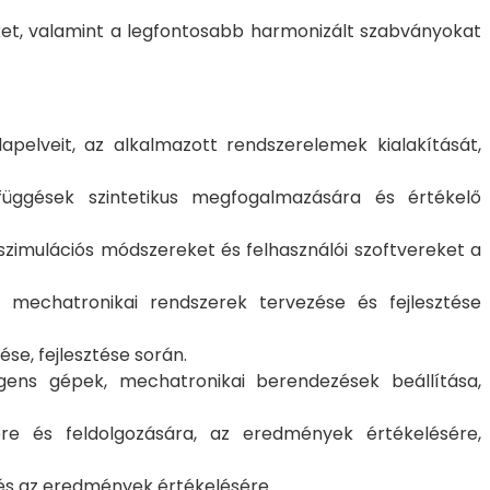
et, valamint a legfontosabb harmonizált szabványokat
pelveit, az alkalmazott rendszerelemek kialakítását,
efüggések szintetikus megfogalmazására és értékelő
zimulációs módszereket és felhasználói szoftvereket a
ex mechatronikai rendszerek tervezése és fejlesztése
se, fejlesztése során.
gens gépek, mechatronikai berendezések beállítása,
re és feldolgozására, az eredmények értékelésére,
és az eredmények értékelésére.