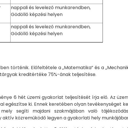
zter
nappali és levelező munkarendben,
Gödöllő képzési helyen
nappali és levelező munkarendben,
Gödöllő képzési helyen
ben történik. Előfeltétele a „Matematika” és a „Mechanik
 tárgyak kreditértéke 75%-ának teljesítése.
ye 6 hét üzemi gyakorlat teljesítését írja elő. Az üzem
l egészítse ki. Ennek keretében olyan tevékenységet ke
, mely segíti majdani szakmájában való tájékozódá
y aktív közreműködő legyen a gyakorlati hely munkájába