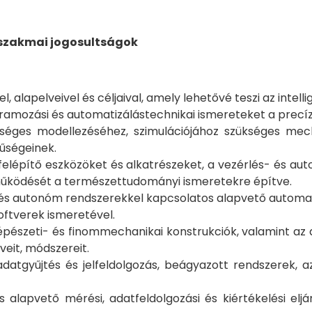
 szakmai jogosultságok
lapelveivel és céljaival, amely lehetővé teszi az intelli
gramozási és automatizálástechnikai ismereteket a prec
ges modellezéséhez, szimulációjához szükséges mechani
rűségeinek.
felépítő eszközöket és alkatrészeket, a vezérlés- és au
működését a természettudományi ismeretekre építve.
kai és autonóm rendszerekkel kapcsolatos alapvető automat
zoftverek ismeretével.
épészeti- és finommechanikai konstrukciók, valamint az an
veit, módszereit.
tgyűjtés és jelfeldolgozás, beágyazott rendszerek, az
 alapvető mérési, adatfeldolgozási és kiértékelési elj