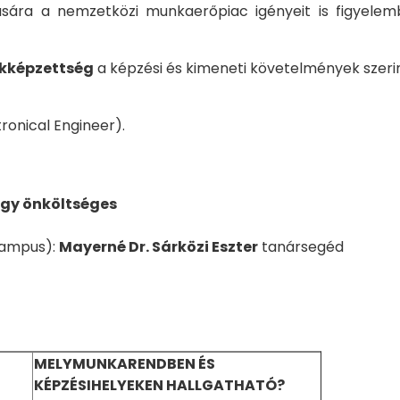
tására a nemzetközi munkaerőpiac igényeit is figyel
kképzettség
a képzési és kimeneti követelmények szerin
onical Engineer).
agy önköltséges
Campus):
Mayerné Dr. Sárközi Eszter
tanársegéd
MELYMUNKARENDBEN ÉS
KÉPZÉSIHELYEKEN HALLG