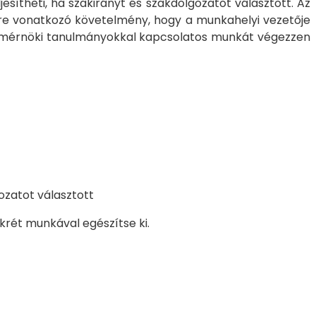
esítheti, ha szakirányt és szakdolgozatot választott. Az
ére vonatkozó követelmény, hogy a munkahelyi vezetője
ai mérnöki tanulmányokkal kapcsolatos munkát végezzen
gozatot választott
krét munkával egészítse ki.