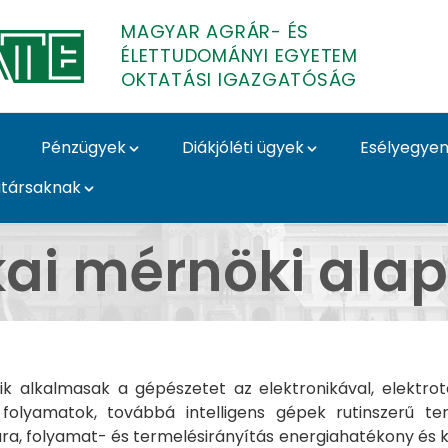
MAGYAR AGRÁR- ÉS
ÉLETTUDOMÁNYI EGYETEM
OKTATÁSI IGAZGATÓSÁG
Pénzügyek
Diákjóléti ügyek
Esélyegyen
társaknak
i alapképzési szak - 
ai mérnöki alap
 alkalmasak a gépészetet az elektronikával, elektrote
olyamatok, továbbá intelligens gépek rutinszerű ter
a, folyamat- és termelésirányítás energiahatékony és 