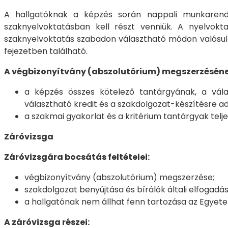
A hallgatóknak a képzés során nappali munkarendb
szaknyelvoktatásban kell részt venniük. A nyelvokt
szaknyelvoktatás szabadon választható módon valósul
fejezetben található.
A végbizonyítvány (abszolutórium) megszerzésének 
a képzés összes kötelező tantárgyának, a válas
választható kredit és a szakdolgozat-készítésre ad
a szakmai gyakorlat és a kritérium tantárgyak telje
Záróvizsga
Záróvizsgára bocsátás feltételei:
végbizonyítvány (abszolutórium) megszerzése;
szakdolgozat benyújtása és bírálók általi elfogadás
a hallgatónak nem állhat fenn tartozása az Egyete
A záróvizsga részei: