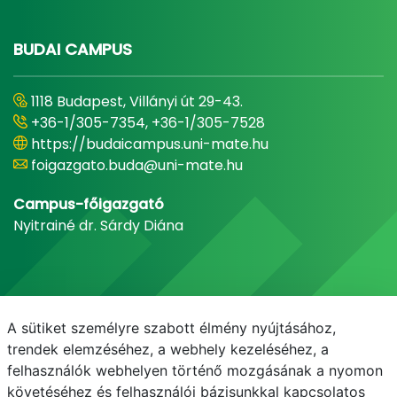
BUDAI CAMPUS
1118 Budapest, Villányi út 29-43.
+36-1/305-7354, +36-1/305-7528
https://budaicampus.uni-mate.hu
foigazgato.buda@uni-mate.hu
Campus-főigazgató
Nyitrainé dr. Sárdy Diána
A sütiket személyre szabott élmény nyújtásához,
trendek elemzéséhez, a webhely kezeléséhez, a
felhasználók webhelyen történő mozgásának a nyomon
követéséhez és felhasználói bázisunkkal kapcsolatos