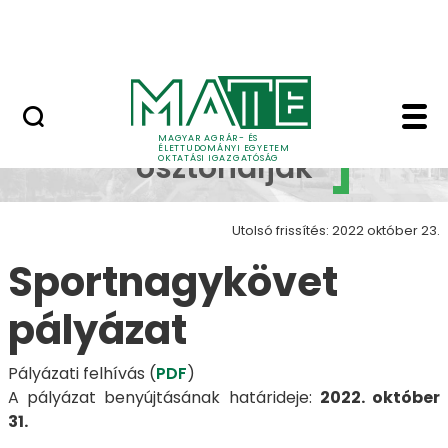
Neptun
Ugrás a fő tartalomhoz
Munkatársaknak
Egyéb ösztöndíjak - 
Egyéb
MAGYAR AGRÁR- ÉS
ÉLETTUDOMÁNYI EGYETEM
ösztöndíjak
OKTATÁSI IGAZGATÓSÁG
Utolsó frissítés: 2022 október 23.
Sportnagykövet
pályázat
Pályázati felhívás (
PDF
)
A pályázat benyújtásának határideje:
2022. október
31.