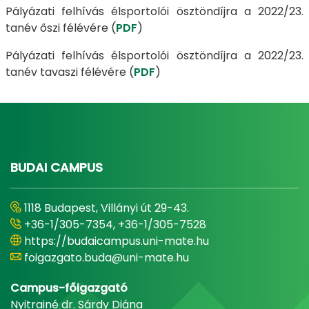
Pályázati felhívás élsportolói ösztöndíjra a 2022/23.
tanév őszi félévére (
PDF
)
Pályázati felhívás élsportolói ösztöndíjra a 2022/23.
tanév tavaszi félévére (
PDF
)
BUDAI CAMPUS
1118 Budapest, Villányi út 29-43.
+36-1/305-7354, +36-1/305-7528
https://budaicampus.uni-mate.hu
foigazgato.buda@uni-mate.hu
Campus-főigazgató
Nyitrainé dr. Sárdy Diána