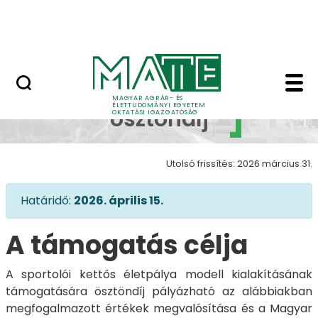
Neptun
Ugrás a fő tartalomhoz
Munkatársaknak
Élsportolói ösztöndíj
Élsportolói
MAGYAR AGRÁR- ÉS
ÉLETTUDOMÁNYI EGYETEM
ösztöndíj
OKTATÁSI IGAZGATÓSÁG
Utolsó frissítés: 2026 március 31.
Határidő:
2026. április 15.
A támogatás célja
A sportolói kettős életpálya modell kialakításának
támogatására ösztöndíj pályázható az alábbiakban
megfogalmazott értékek megvalósítása és a Magyar