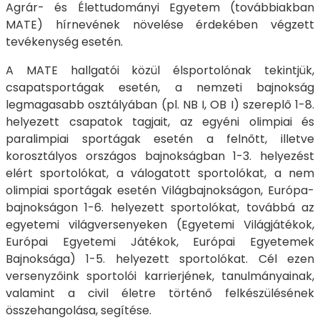
Agrár- és Élettudományi Egyetem (továbbiakban
MATE) hírnevének növelése érdekében végzett
tevékenység esetén.
A MATE hallgatói közül élsportolónak tekintjük,
csapatsportágak esetén, a nemzeti bajnokság
legmagasabb osztályában (pl. NB I, OB I) szereplő 1-8.
helyezett csapatok tagjait, az egyéni olimpiai és
paralimpiai sportágak esetén a felnőtt, illetve
korosztályos országos bajnokságban 1-3. helyezést
elért sportolókat, a válogatott sportolókat, a nem
olimpiai sportágak esetén Világbajnokságon, Európa-
bajnokságon 1-6. helyezett sportolókat, továbbá az
egyetemi világversenyeken (Egyetemi Világjátékok,
Európai Egyetemi Játékok, Európai Egyetemek
Bajnoksága) 1-5. helyezett sportolókat. Cél ezen
versenyzőink sportolói karrierjének, tanulmányainak,
valamint a civil életre történő felkészülésének
összehangolása, segítése.