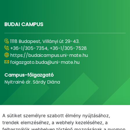
BUDAI CAMPUS
1118 Budapest, Villányi út 29-43.
+36-1/305-7354, +36-1/305-7528
https://budaicampus.uni-mate.hu
foigazgato.buda@uni-mate.hu
Campus-főigazgató
Nyitrainé dr. Sárdy Diána
A sütiket személyre szabott élmény nyújtásához,
trendek elemzéséhez, a webhely kezeléséhez, a
felhasználók webhelyen történő mozgásának a nyomon