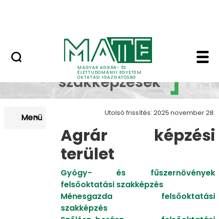
Neptun
Ugrás a fő tartalomhoz
Munkatársaknak
Felsőoktatási szakké
Felsőoktatási
MAGYAR AGRÁR- ÉS
ÉLETTUDOMÁNYI EGYETEM
szakképzések
OKTATÁSI IGAZGATÓSÁG
Utolsó frissítés: 2025 november 28.
Menü
Agrár képzési
terület
Gyógy- és fűszernövények
felsőoktatási szakképzés
Ménesgazda felsőoktatási
szakképzés