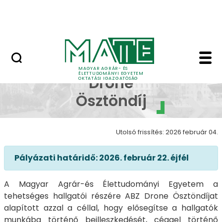
Neptun
Ugrás a fő tartalomhoz
Munkatársaknak
ABZ Drone Ösztöndíj 
ABZ
MAGYAR AGRÁR- ÉS
ÉLETTUDOMÁNYI EGYETEM
Drone
OKTATÁSI IGAZGATÓSÁG
Ösztöndíj
Utolsó frissítés: 2026 február 04.
Pályázati határidő: 2026. február 22. éjfél
A Magyar Agrár-és Élettudományi Egyetem a
tehetséges hallgatói részére ABZ Drone Ösztöndíjat
alapított azzal a céllal, hogy elősegítse a hallgatók
munkába történő beilleszkedését, céggel történő