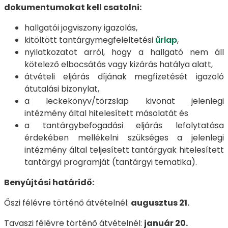
dokumentumokat kell csatolni:
hallgatói jogviszony igazolás,
kitöltött tantárgymegfeleltetési
űrlap
,
nyilatkozatot arról, hogy a hallgató nem áll
kötelező elbocsátás vagy kizárás hatálya alatt,
átvételi eljárás díjának megfizetését igazoló
átutalási bizonylat,
a leckekönyv/törzslap kivonat jelenlegi
intézmény által hitelesített másolatát és
a tantárgybefogadási eljárás lefolytatása
érdekében mellékelni szükséges a jelenlegi
intézmény által teljesített tantárgyak hitelesített
tantárgyi programját (tantárgyi tematika).
Benyújtási határidő:
Őszi félévre történő átvételnél:
augusztus 21.
Tavaszi félévre történő átvételnél:
január 20.