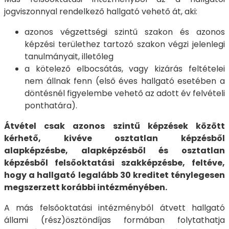
jogviszonnyal rendelkező hallgató vehető át, aki:
azonos végzettségi szintű szakon és azonos
képzési területhez tartozó szakon végzi jelenlegi
tanulmányait, illetőleg
a kötelező elbocsátás, vagy kizárás feltételei
nem állnak fenn (első éves hallgató esetében a
döntésnél figyelembe vehető az adott év felvételi
ponthatára).
Átvétel csak azonos szintű képzések között
kérhető, kivéve osztatlan képzésből
alapképzésbe, alapképzésből és osztatlan
képzésből felsőoktatási szakképzésbe, feltéve,
hogy a hallgató legalább 30 kreditet ténylegesen
megszerzett korábbi intézményében.
A más felsőoktatási intézményből átvett hallgató
állami (rész)ösztöndíjas formában folytathatja