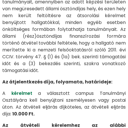
tanulmányait, amennyiben az adott képzési területen
van megüresedett állami ösztöndíjas hely, és ezen hely
nem került feltöltésre az átsorolási kérelmet
benyújtott hallgatókkal, minden egyéb esetben
önköltséges formában folytathatja tanulmányait. Az
állami (rész)ösztöndíjas finanszírozási formára
történő átvétel további feltétele, hogy a hallgató nem
merítette ki a nemzeti felsőoktatásról szóló 2011. évi
CCIV. törvény 47. § (1) és (1a) bek. szerinti támogatási
időt és a (3) bekezdés szerinti, szakra vonatkozó
támogatási időt.
Az átjelentkezés díja, folyamata, határideje:
A
kérelmet
a választott campus Tanulmányi
Osztályára kell benyújtani személyesen vagy postai
úton. Az átvételi eljárás díjköteles, az átvételi eljárás
díja:
10.000 Ft.
Az átvételi kérelemhez az alábbi