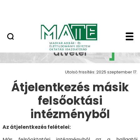
Neptun
Ugrás a fő tartalomhoz
Munkatársaknak
Átjelentkezés, átvéte
Átjelentkezés,
MAGYAR AGRÁR- ÉS
ÉLETTUDOMÁNYI EGYETEM
átvétel
OKTATÁSI IGAZGATÓSÁG
Utolsó frissítés: 2025 szeptember 17.
Átjelentkezés másik
felsőoktási
intézményből
Az átjelentkezés felételei:
Más felsőoktatási intézményből az a hallgatói