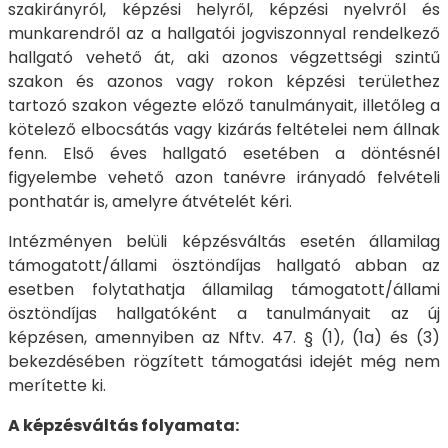
szakirányról, képzési helyről, képzési nyelvről és
munkarendről az a hallgatói jogviszonnyal rendelkező
hallgató vehető át, aki azonos végzettségi szintű
szakon és azonos vagy rokon képzési területhez
tartozó szakon végezte előző tanulmányait, illetőleg a
kötelező elbocsátás vagy kizárás feltételei nem állnak
fenn. Első éves hallgató esetében a döntésnél
figyelembe vehető azon tanévre irányadó felvételi
ponthatár is, amelyre átvételét kéri.
Intézményen belüli képzésváltás esetén államilag
támogatott/állami ösztöndíjas hallgató abban az
esetben folytathatja államilag támogatott/állami
ösztöndíjas hallgatóként a tanulmányait az új
képzésen, amennyiben az Nftv. 47. § (1), (1a) és (3)
bekezdésében rögzített támogatási idejét még nem
merítette ki.
A képzésváltás folyamata: