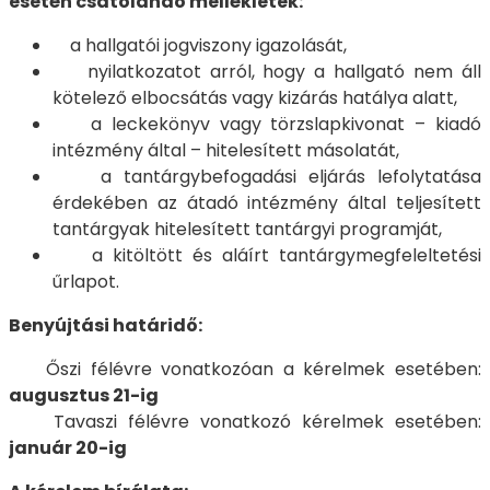
esetén csatolandó mellékletek:
a hallgatói jogviszony igazolását,
nyilatkozatot arról, hogy a hallgató nem áll
kötelező elbocsátás vagy kizárás hatálya alatt,
a leckekönyv vagy törzslapkivonat – kiadó
intézmény által – hitelesített másolatát,
a tantárgybefogadási eljárás lefolytatása
érdekében az átadó intézmény által teljesített
tantárgyak hitelesített tantárgyi programját,
a kitöltött és aláírt tantárgymegfeleltetési
űrlapot.
Benyújtási határidő:
Őszi félévre vonatkozóan a kérelmek esetében:
augusztus 21-ig
Tavaszi félévre vonatkozó kérelmek esetében:
január 20-ig