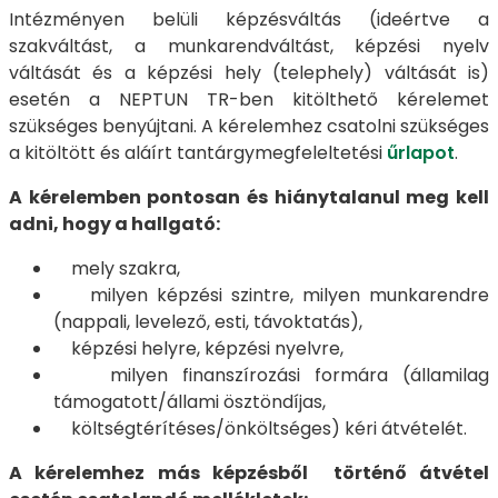
Intézményen belüli képzésváltás (ideértve a
szakváltást, a munkarendváltást, képzési nyelv
váltását és a képzési hely (telephely) váltását is)
esetén a NEPTUN TR-ben kitölthető kérelemet
szükséges benyújtani. A kérelemhez csatolni szükséges
a kitöltött és aláírt tantárgymegfeleltetési
űrlapot
.
A kérelemben pontosan és hiánytalanul meg kell
adni, hogy a hallgató:
mely szakra,
milyen képzési szintre, milyen munkarendre
(nappali, levelező, esti, távoktatás),
képzési helyre, képzési nyelvre,
milyen finanszírozási formára (államilag
támogatott/állami ösztöndíjas,
költségtérítéses/önköltséges) kéri átvételét.
A kérelemhez más képzésből történő átvétel