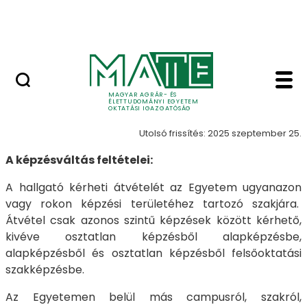
Neptun
Ugrás a fő tartalomhoz
Munkatársaknak
Képzésváltás - MATE 
Képzésváltás
MAGYAR AGRÁR- ÉS
ÉLETTUDOMÁNYI EGYETEM
OKTATÁSI IGAZGATÓSÁG
Utolsó frissítés: 2025 szeptember 25.
A képzésváltás feltételei:
A hallgató kérheti átvételét az Egyetem ugyanazon
vagy rokon képzési területéhez tartozó szakjára.
Átvétel csak azonos szintű képzések között kérhető,
kivéve osztatlan képzésből alapképzésbe,
alapképzésből és osztatlan képzésből felsőoktatási
szakképzésbe.
Az Egyetemen belül más campusról, szakról,