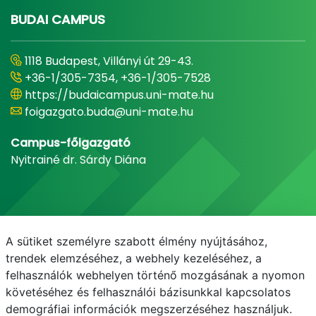
BUDAI CAMPUS
1118 Budapest, Villányi út 29-43.
+36-1/305-7354, +36-1/305-7528
https://budaicampus.uni-mate.hu
foigazgato.buda@uni-mate.hu
Campus-főigazgató
Nyitrainé dr. Sárdy Diána
A sütiket személyre szabott élmény nyújtásához,
trendek elemzéséhez, a webhely kezeléséhez, a
felhasználók webhelyen történő mozgásának a nyomon
követéséhez és felhasználói bázisunkkal kapcsolatos
demográfiai információk megszerzéséhez használjuk.
E-mail
Telefonkönyv
NEPTUN
E-learning