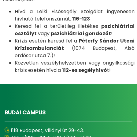
Hívd a Lelki Elsősegély Szolgálat ingyenesen
hívható telefonszámát:
116-123
Keresd fel a területileg illetékes
pszichiátriai
osztályt
vagy
pszichiátriai gondozót
!
Krízis esetén keresd fel a
Péterfy Sándor Utcai
Krízisambulanciát
(1074 Budapest, Alsó
erdősor utca 7.)!
Közvetlen veszélyhelyzetben vagy öngyilkossági
krízis esetén hívd a
112-es segélyhívó
t!
BUDAI CAMPUS
1118 Budapest, Villányi út 29-43.