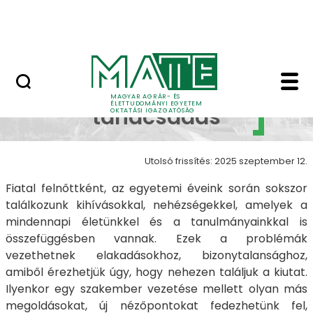
Neptun
Ugrás a fő tartalomhoz
Munkatársaknak
Mentálhigiénés tanác
Mentálhigiénés
MAGYAR AGRÁR- ÉS
ÉLETTUDOMÁNYI EGYETEM
tanácsadás
OKTATÁSI IGAZGATÓSÁG
Utolsó frissítés: 2025 szeptember 12.
Fiatal felnőttként, az egyetemi éveink során sokszor
találkozunk kihívásokkal, nehézségekkel, amelyek a
mindennapi életünkkel és a tanulmányainkkal is
összefüggésben vannak. Ezek a problémák
vezethetnek elakadásokhoz, bizonytalansághoz,
amiből érezhetjük úgy, hogy nehezen találjuk a kiutat.
Ilyenkor egy szakember vezetése mellett olyan más
megoldásokat, új nézőpontokat fedezhetünk fel,