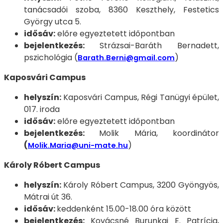
tanácsadói szoba, 8360 Keszthely, Festetics
György utca 5.
idősáv:
előre egyeztetett időpontban
bejelentkezés:
Strázsai-Baráth Bernadett,
pszichológia (
)
Barath.Berni@gmail.com
Kaposvári Campus
helyszín:
Kaposvári Campus, Régi Tanügyi épület,
017. iroda
idősáv:
előre egyeztetett időpontban
bejelentkezés:
Molik Mária, koordinátor
(
)
Molik.Maria@uni-mate.hu
Károly Róbert Campus
helyszín:
Károly Róbert Campus, 3200 Gyöngyös,
Mátrai út 36.
idősáv:
keddenként 15.00-18.00 óra között
bejelentkezés:
Kovácsné Burunkai E. Patrícia,