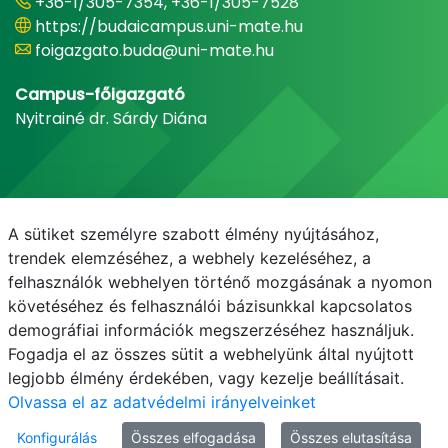
+36-1/305-7354, +36-1/305-7528
https://budaicampus.uni-mate.hu
foigazgato.buda@uni-mate.hu
Campus-főigazgató
Nyitrainé dr. Sárdy Diána
A sütiket személyre szabott élmény nyújtásához,
trendek elemzéséhez, a webhely kezeléséhez, a
felhasználók webhelyen történő mozgásának a nyomon
követéséhez és felhasználói bázisunkkal kapcsolatos
demográfiai információk megszerzéséhez használjuk.
E-mail
Telefonkönyv
NEPTUN
E-learning
Fogadja el az összes sütit a webhelyünk által nyújtott
legjobb élmény érdekében, vagy kezelje beállításait.
Olvassa el az adatvédelmi irányelveinket
Konfigurálás
Összes elfogadása
Összes elutasítása