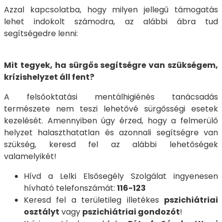
Azzal kapcsolatba, hogy milyen jellegű támogatás
lehet indokolt számodra, az alábbi ábra tud
segítségedre lenni:
Mit tegyek, ha sürgős segítségre van szükségem,
krízishelyzet áll fent?
A felsőoktatási mentálhigiénés tanácsadás
természete nem teszi lehetővé sürgősségi esetek
kezelését. Amennyiben úgy érzed, hogy a felmerülő
helyzet halaszthatatlan és azonnali segítségre van
szükség, keresd fel az alábbi lehetőségek
valamelyikét!
Hívd a Lelki Elsősegély Szolgálat ingyenesen
hívható telefonszámát:
116-123
Keresd fel a területileg illetékes
pszichiátriai
osztályt
vagy
pszichiátriai gondozót
!