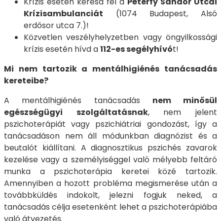
Krízis esetén keresd fel a
Péterfy Sándor Utcai
Krízisambulanciát
(1074 Budapest, Alsó
erdősor utca 7.)!
Közvetlen veszélyhelyzetben vagy öngyilkossági
krízis esetén hívd a
112-es segélyhívó
t!
Mi nem tartozik a mentálhigiénés tanácsadás
kereteibe?
A mentálhigiénés tanácsadás
nem minősül
egészségügyi szolgáltatásnak
, nem jelent
pszichoterápiát vagy pszichiátriai gondozást, így a
tanácsadáson nem áll módunkban diagnózist és a
beutalót kiállítani. A diagnosztikus pszichés zavarok
kezelése vagy a személyiséggel való mélyebb feltáró
munka a pszichoterápia keretei közé tartozik.
Amennyiben a hozott probléma megismerése után a
továbbküldés indokolt, jelezni fogjuk neked, a
tanácsadás célja esetenként lehet a pszichoterápiába
való átvezetés.