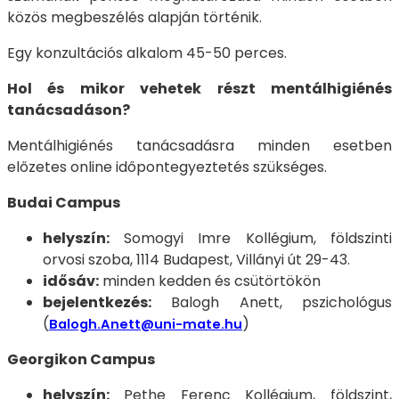
közös megbeszélés alapján történik.
Egy konzultációs alkalom 45-50 perces.
Hol és mikor vehetek részt mentálhigiénés
tanácsadáson?
Mentálhigiénés tanácsadásra minden esetben
előzetes online időpontegyeztetés szükséges.
Budai Campus
helyszín:
Somogyi Imre Kollégium, földszinti
orvosi szoba, 1114 Budapest, Villányi út 29-43.
idősáv:
minden kedden és csütörtökön
bejelentkezés:
Balogh Anett, pszichológus
(
)
Balogh.Anett@uni-mate.hu
Georgikon Campus
helyszín:
Pethe Ferenc Kollégium, földszint,