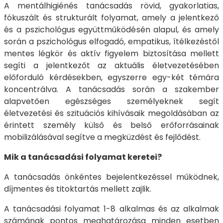
A mentálhigiénés tanácsadás rövid, gyakorlatias,
fókuszált és strukturált folyamat, amely a jelentkező
és a pszichológus együttműködésén alapul, és amely
során a pszichológus elfogadó, empatikus, ítélkezéstől
mentes légkör és aktív figyelem biztosítása mellett
segíti a jelentkezőt az aktuális életvezetésében
előforduló kérdésekben, egyszerre egy-két témára
koncentrálva. A tanácsadás során a szakember
alapvetően egészséges személyeknek segít
életvezetési és szituációs kihívásaik megoldásában az
érintett személy külső és belső erőforrásainak
mobilizálásával segítve a megküzdést és fejlődést.
Mik a tanácsadási folyamat keretei?
A tanácsadás önkéntes bejelentkezéssel működnek,
díjmentes és titoktartás mellett zajlik.
A tanácsadási folyamat 1-8 alkalmas és az alkalmak
számának pontos meghatározása minden esetben