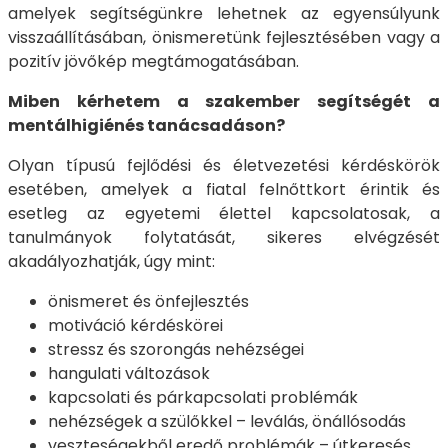
amelyek segítségünkre lehetnek az egyensúlyunk
visszaállításában, önismeretünk fejlesztésében vagy a
pozitív jövőkép megtámogatásában.
Miben kérhetem a szakember segítségét a
mentálhigiénés tanácsadáson?
Olyan típusú fejlődési és életvezetési kérdéskörök
esetében, amelyek a fiatal felnőttkort érintik és
esetleg az egyetemi élettel kapcsolatosak, a
tanulmányok folytatását, sikeres elvégzését
akadályozhatják, úgy mint:
önismeret és önfejlesztés
motiváció kérdéskörei
stressz és szorongás nehézségei
hangulati változások
kapcsolati és párkapcsolati problémák
nehézségek a szülőkkel – leválás, önállósodás
veszteségekből eredő problémák – útkeresés