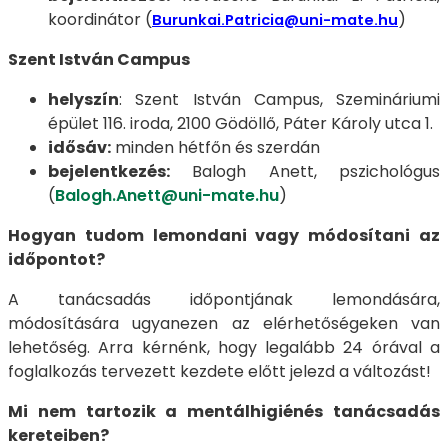
koordinátor (
)
Burunkai.Patricia@uni-mate.hu
Szent István Campus
helyszín
: Szent István Campus, Szemináriumi
épület 116. iroda, 2100 Gödöllő, Páter Károly utca 1.
idősáv:
minden hétfőn és szerdán
bejelentkezés:
Balogh Anett, pszichológus
(
Balogh.Anett@uni-mate.hu
)
Hogyan tudom lemondani vagy módosítani az
időpontot?
A tanácsadás időpontjának lemondására,
módosítására ugyanezen az elérhetőségeken van
lehetőség. Arra kérnénk, hogy legalább 24 órával a
foglalkozás tervezett kezdete előtt jelezd a változást!
Mi nem tartozik a mentálhigiénés tanácsadás
kereteiben?