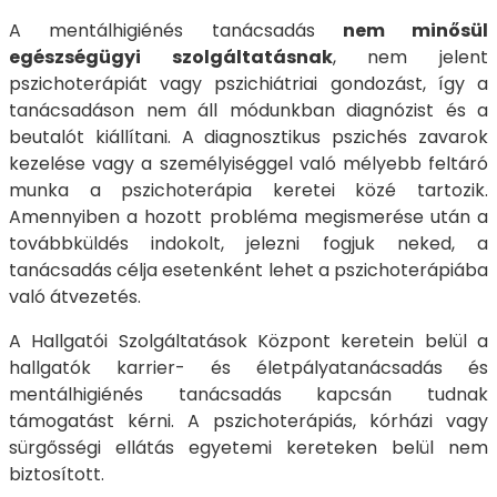
A mentálhigiénés tanácsadás
nem minősül
egészségügyi szolgáltatásnak
, nem jelent
pszichoterápiát vagy pszichiátriai gondozást, így a
tanácsadáson nem áll módunkban diagnózist és a
beutalót kiállítani. A diagnosztikus pszichés zavarok
kezelése vagy a személyiséggel való mélyebb feltáró
munka a pszichoterápia keretei közé tartozik.
Amennyiben a hozott probléma megismerése után a
továbbküldés indokolt, jelezni fogjuk neked, a
tanácsadás célja esetenként lehet a pszichoterápiába
való átvezetés.
A Hallgatói Szolgáltatások Központ keretein belül a
hallgatók karrier- és életpályatanácsadás és
mentálhigiénés tanácsadás kapcsán tudnak
támogatást kérni. A pszichoterápiás, kórházi vagy
sürgősségi ellátás egyetemi kereteken belül nem
biztosított.