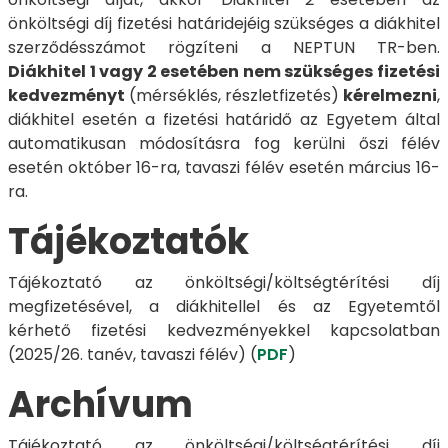
önköltségi díj fizetési határidejéig szükséges a diákhitel
szerződésszámot rögzíteni a NEPTUN TR-ben.
Diákhitel 1 vagy 2 esetében nem szükséges fizetési
kedvezményt
(mérséklés, részletfizetés)
kérelmezni
,
diákhitel esetén a fizetési határidő az Egyetem által
automatikusan módosításra fog kerülni őszi félév
esetén október 16-ra, tavaszi félév esetén március 16-
ra.
Tájékoztatók
Tájékoztató az önköltségi/költségtérítési díj
megfizetésével, a diákhitellel és az Egyetemtől
kérhető fizetési kedvezményekkel kapcsolatban
(2025/26. tanév, tavaszi félév) (
PDF
)
Archívum
Tájékoztató az önköltségi/költségtérítési díj