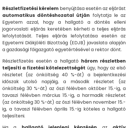
Részletfizetési kérelem
benyújtása esetén az eljárást
automatikus döntéshozatal útján
folytatja le az
Egyetem azzal, hogy a hallgató a döntés elleni
jogorvoslati eljárás keretében kérheti a teljes eljárás
lefolytatását. Teljes eljárás lefolytatása esetén az
Egyetemi Diákjóléti Bizottság (EDJB) javaslata alapján
a gazdasági főigazgató egyetértésével a rektor dönt.
Részletfizetés esetén a hallgató
három részletben
teljesíti a fizetési kötelezettségét
úgy, hogy az első
részletet (az önköltség 40 %-át) a bejelentkezési
időszak utolsó napjáig, a második részletet (az
önköltség 30 %-át) az őszi félévben október 15.-ig, a
tavaszi félévben március 15.-ig, a harmadik részletet
(az önköltség 30 %-át) az őszi félévben november 15.-
ig, a tavaszi félévben április 15.-ig köteles a hallgató
teljesíteni.
Ha a
hallgató jelenlegi képzésén
az
aktív