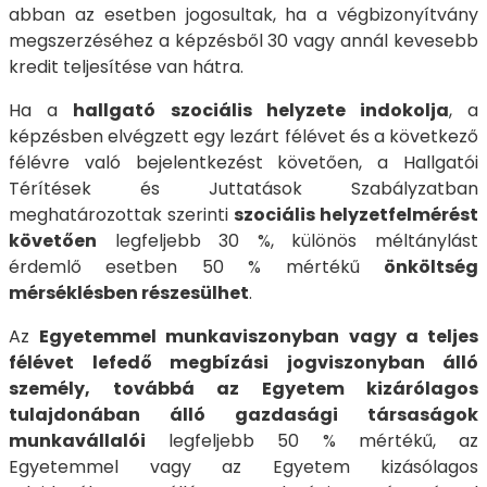
abban az esetben jogosultak, ha a végbizonyítvány
megszerzéséhez a képzésből 30 vagy annál kevesebb
kredit teljesítése van hátra.
Ha a
hallgató szociális helyzete indokolja
, a
képzésben elvégzett egy lezárt félévet és a következő
félévre való bejelentkezést követően, a Hallgatói
Térítések és Juttatások Szabályzatban
meghatározottak szerinti
szociális helyzetfelmérést
követően
legfeljebb 30 %, különös méltánylást
érdemlő esetben 50 % mértékű
önköltség
mérséklésben részesülhet
.
Az
Egyetemmel munkaviszonyban vagy a teljes
félévet lefedő megbízási jogviszonyban álló
személy
, továbbá az Egyetem kizárólagos
tulajdonában álló gazdasági társaságok
munkavállalói
legfeljebb 50 % mértékű, az
Egyetemmel vagy az Egyetem kizásólagos