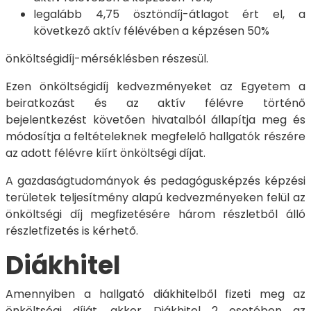
legalább 4,75 ösztöndíj-átlagot ért el, a
következő aktív félévében a képzésen 50%
önköltségidíj-mérséklésben részesül.
Ezen önköltségidíj kedvezményeket az Egyetem a
beiratkozást és az aktív félévre történő
bejelentkezést követően hivatalból állapítja meg és
módosítja a feltételeknek megfelelő hallgatók részére
az adott félévre kiírt önköltségi díjat.
A gazdaságtudományok és pedagógusképzés képzési
területek teljesítmény alapú kedvezményeken felül az
önköltségi díj megfizetésére három részletből álló
részletfizetés is kérhető.
Diákhitel
Amennyiben a hallgató diákhitelből fizeti meg az
önköltségi díját, akkor Diákhitel 2 esetében az