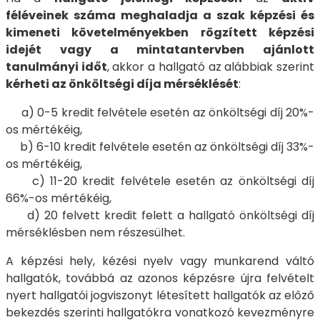
féléveinek száma meghaladja a szak képzési és
kimeneti követelményekben rögzített képzési
idejét vagy a mintatantervben ajánlott
tanulmányi időt
, akkor a hallgató az alábbiak szerint
kérheti az önköltségi díja mérséklését
:
a) 0-5 kredit felvétele esetén az önköltségi díj 20%-
os mértékéig,
b) 6-10 kredit felvétele esetén az önköltségi díj 33%-
os mértékéig,
c) 11-20 kredit felvétele esetén az önköltségi díj
66%-os mértékéig,
d) 20 felvett kredit felett a hallgató önköltségi díj
mérséklésben nem részesülhet.
A képzési hely, kézési nyelv vagy munkarend váltó
hallgatók, továbbá az azonos képzésre újra felvételt
nyert hallgatói jogviszonyt létesített hallgatók az előző
bekezdés szerinti hallgatókra vonatkozó kevezményre