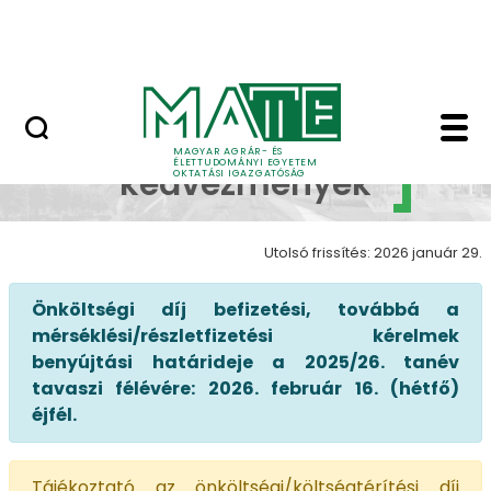
Neptun
Ugrás a fő tartalomhoz
Munkatársaknak
Önköltségi díj kedve
Önköltségi díj
MAGYAR AGRÁR- ÉS
ÉLETTUDOMÁNYI EGYETEM
kedvezmények
OKTATÁSI IGAZGATÓSÁG
Utolsó frissítés: 2026 január 29.
Önköltségi díj befizetési, továbbá a
mérséklési/részletfizetési kérelmek
benyújtási határideje a 2025/26. tanév
tavaszi félévére: 2026. február 16. (hétfő)
éjfél.
Tájékoztató az önköltségi/költségtérítési díj