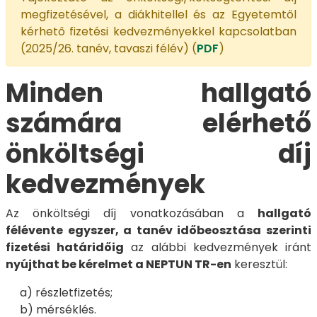
megfizetésével, a diákhitellel és az Egyetemtől
kérhető fizetési kedvezményekkel kapcsolatban
(2025/26. tanév, tavaszi félév) (
PDF
)
Minden hallgató
számára elérhető
önköltségi díj
kedvezmények
Az önköltségi díj vonatkozásában a
hallgató
félévente egyszer, a tanév időbeosztása szerinti
fizetési határidőig
az alábbi kedvezmények iránt
nyújthat be kérelmet a NEPTUN TR-en
keresztül:
a) részletfizetés;
b) mérséklés.