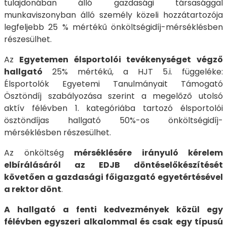
tulajdonában álló gazdasági társasággal
munkaviszonyban álló személy közeli hozzátartozója
legfeljebb 25 % mértékű önköltségidíj-mérséklésben
részesülhet.
Az
Egyetemen élsportolói tevékenységet végző
hallgató
25% mértékű, a HJT 5.i. függeléke:
Élsportolók Egyetemi Tanulmányait Támogató
Ösztöndíj szabályozása szerint a megelőző utolsó
aktív félévben 1. kategóriába tartozó élsportolói
ösztöndíjas hallgató 50%-os önköltségidíj-
mérséklésben részesülhet.
Az önköltség
mérséklésére irányuló kérelem
elbírálásáról az EDJB döntéselőkészítését
követően a gazdasági főigazgató egyetértésével
a rektor dönt
.
A hallgató a fenti kedvezmények közül egy
félévben egyszeri alkalommal és csak egy típusú