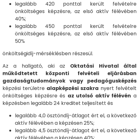
legalább 420 ponttal került felvételre
önköltséges képzésre, az első aktív félévében
40%;
legalább 450 ponttal került felvételre
önköltséges képzésre, az első aktív félévében
50%
önköltségidíj-mérséklésben részesül.
Az a hallgató, aki az
Oktatási Hivatal által
működtetett központi felvételi eljárásban
gazdaságtudományok vagy pedagógusképzés
képzési területre
alapképzési szakra
nyert felvételt
önköltséges képzésre és
az utolsó aktív félévén
a
képzésben legalább 24 kreditet teljesített és
legalább 4,0 ösztöndíj-átlagot ért el, a következő
aktív félévében a képzésen 25%;
legalább 4,5 ösztöndíj-átlagot ért el, a következő
aktív félévében a képzésen 40%;