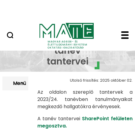
Neptun
Ugrás a fő tartalomhoz
Munkatársaknak
2023/24. tanév - MAT
2023/24.
MAGYAR AGRÁR- ÉS
ÉLETTUDOMÁNYI EGYETEM
tanév
OKTATÁSI IGAZGATÓSÁG
tantervei
Utolsó frissítés: 2025 október 02.
Menü
Az oldalon szereplő tantervek a
2023/24. tanévben tanulmányaikat
megkezdő hallgatókra érvényesek.
A tanév tantervei
SharePoint felületen
megosztva
.