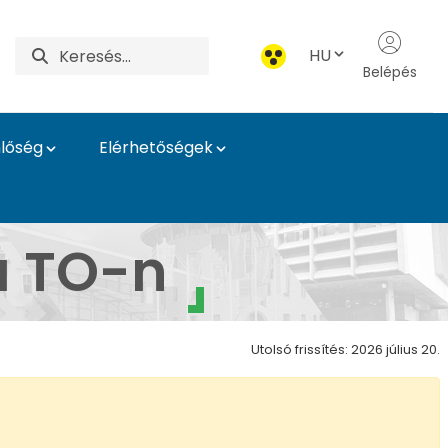
HU
Belépés
lőség
Elérhetőségek
i Igazgatóság
a TO-n
Utolsó frissítés: 2026 július 20.