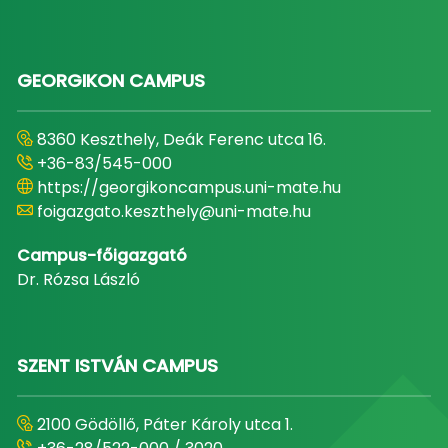
GEORGIKON CAMPUS
8360 Keszthely, Deák Ferenc utca 16.
+36-83/545-000
https://georgikoncampus.uni-mate.hu
foigazgato.keszthely@uni-mate.hu
Campus-főigazgató
Dr. Rózsa László
SZENT ISTVÁN CAMPUS
2100 Gödöllő, Páter Károly utca 1.