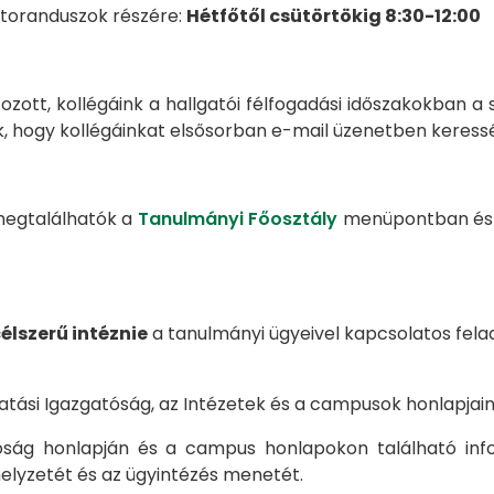
oktoranduszok részére:
Hétfőtől csütörtökig 8:30-12:00
ozott, kollégáink a hallgatói félfogadási időszakokban
ük, hogy kollégáinkat elsősorban e-mail üzenetben keress
megtalálhatók a
Tanulmányi Főosztály
menüpontban és a
lszerű intéznie
a tanulmányi ügyeivel kapcsolatos felad
tási Igazgatóság, az Intézetek és a campusok honlapjai
óság honlapján és a campus honlapokon található info
elyzetét és az ügyintézés menetét.