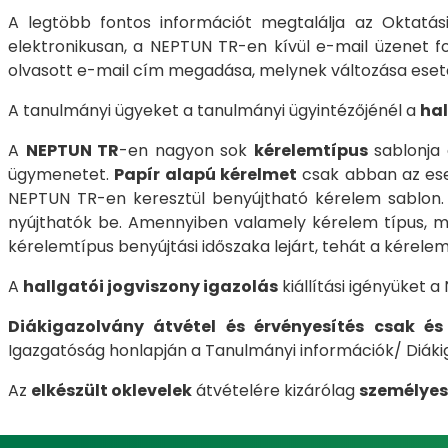
A legtöbb fontos információt megtalálja az Oktatás
elektronikusan, a NEPTUN TR-en kívül e-mail üzenet f
olvasott e-mail cím megadása, melynek változása esetén
A tanulmányi ügyeket a tanulmányi ügyintézőjénél a
hal
A
NEPTUN TR
-en nagyon sok
kérelemtípus
sablonja 
ügymenetet.
Papír alapú kérelmet
csak abban az es
NEPTUN TR-en keresztül benyújtható kérelem sablon.
nyújthatók be. Amennyiben valamely kérelem típus, m
kérelemtípus benyújtási időszaka lejárt, tehát a kérele
A
hallgatói jogviszony igazolás
kiállítási igényüket 
Diákigazolvány átvétel és érvényesítés csak é
Igazgatóság honlapján a Tanulmányi információk/ Diák
Az
elkészült oklevelek
átvételére kizárólag
személye