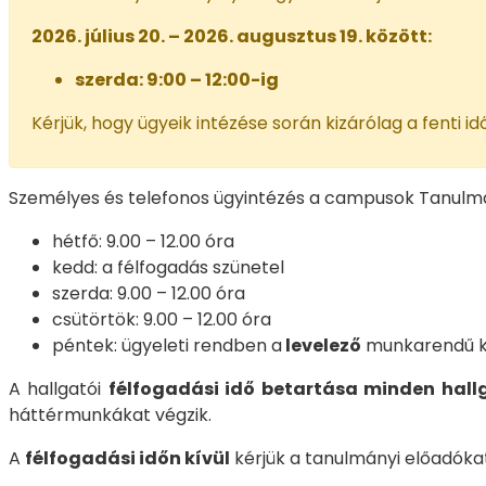
2026. július 20. – 2026. augusztus 19. között:
szerda: 9:00 – 12:00-ig
Kérjük, hogy ügyeik intézése során kizárólag a fenti 
Személyes és telefonos ügyintézés a campusok Tanulmány
hétfő: 9.00 – 12.00 óra
kedd: a félfogadás szünetel
szerda: 9.00 – 12.00 óra
csütörtök: 9.00 – 12.00 óra
péntek: ügyeleti rendben a
levelező
munkarendű kép
A hallgatói
félfogadási idő betartása minden hallg
háttérmunkákat végzik.
A
félfogadási időn kívül
kérjük a tanulmányi előadóka