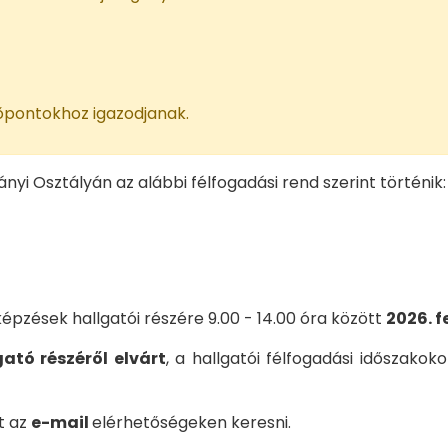
időpontokhoz igazodjanak.
i Osztályán az alábbi félfogadási rend szerint történik:
zések hallgatói részére 9.00 - 14.00 óra között
2026. f
ató részéről elvárt
, a hallgatói félfogadási időszako
t az
e-mail
elérhetőségeken keresni.