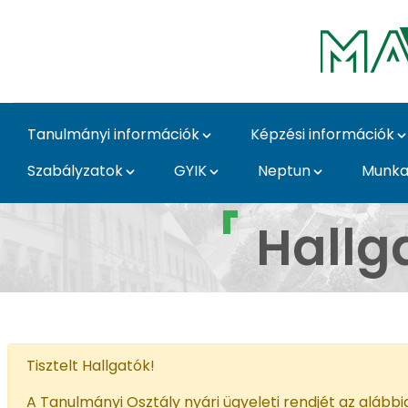
Ugrás a fő tartalomhoz
Tanulmányi információk
Képzési információk
Szabályzatok
GYIK
Neptun
Munka
Hallgatói félfogadás 
Hallg
Tisztelt Hallgatók!
A Tanulmányi Osztály nyári ügyeleti rendjét az alábbia