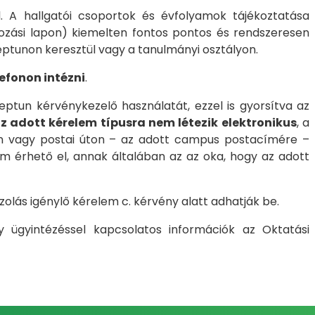
. A hallgatói csoportok és évfolyamok tájékoztatása
kozási lapon) kiemelten fontos pontos és rendszeresen
eptunon keresztül vagy a tanulmányi osztályon.
efonon intézni
.
ptun kérvénykezelő használatát, ezzel is gyorsítva az
z adott kérelem típusra nem létezik elektronikus
, a
en vagy postai úton – az adott campus postacímére –
 érhető el, annak általában az az oka, hogy az adott
olás igénylő kérelem c. kérvény alatt adhatják be.
ny ügyintézéssel kapcsolatos információk az Oktatási