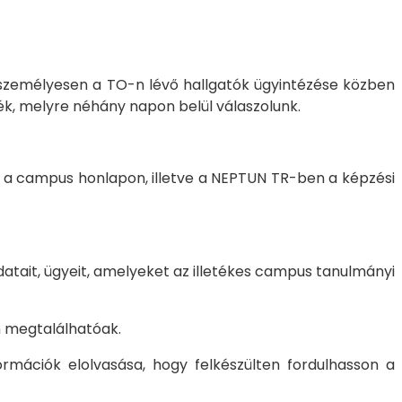
 a személyesen a TO-n lévő hallgatók ügyintézése közben
ék, melyre néhány napon belül válaszolunk.
 campus honlapon, illetve a NEPTUN TR-ben a képzési
atait, ügyeit, amelyeket az illetékes campus tanulmányi
n megtalálhatóak.
rmációk elolvasása, hogy felkészülten fordulhasson a