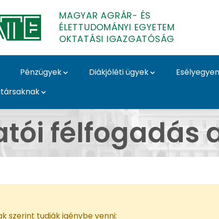
MAGYAR AGRÁR- ÉS
ÉLETTUDOMÁNYI EGYETEM
OKTATÁSI IGAZGATÓSÁG
Pénzügyek
Diákjóléti ügyek
Esélyegyen
társaknak
a TO-n - MATE Oktatás
atói félfogadás 
k szerint tudják igénybe venni: