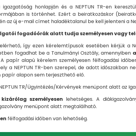
i igazgatóság honlapján és a NEPTUN TR-en keresztül
ormájában is történhet. Ezért a beiratkozáskor (beirat
 az új e-mail címet haladéktalanul be kell jelenteni a N
lgatói fogadóórák alatt tudja személyesen vagy tel
elérhető, így ezen kérelemtípusok esetében kérjük a Ne
etben fogadhat be a Tanulmányi Osztály, amennyiben
a
 A papír alapú kérelem személyesen félfogadási időb
ely a NEPTUN TR-ben szerepel, de adott időszakban nem
m papír alapon sem terjeszthető elő.
a NEPTUN TR/Ügyintézés/Kérvények menüpont alatt az Igaz
s kizárólag személyesen
lehetséges. A diákigazolvá
igazolvány menüpont alatt megtalálható.
sen
félfogadási időben van lehetőség.