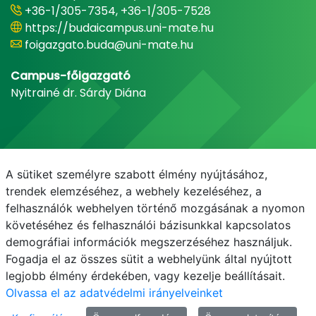
+36-1/305-7354, +36-1/305-7528
https://budaicampus.uni-mate.hu
foigazgato.buda@uni-mate.hu
Campus-főigazgató
Nyitrainé dr. Sárdy Diána
A sütiket személyre szabott élmény nyújtásához,
trendek elemzéséhez, a webhely kezeléséhez, a
felhasználók webhelyen történő mozgásának a nyomon
követéséhez és felhasználói bázisunkkal kapcsolatos
demográfiai információk megszerzéséhez használjuk.
E-mail
Telefonkönyv
NEPTUN
E-learning
Fogadja el az összes sütit a webhelyünk által nyújtott
legjobb élmény érdekében, vagy kezelje beállításait.
Olvassa el az adatvédelmi irányelveinket