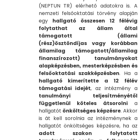
(NEPTUN TR) elérhető adatokra is. A
nemzeti felsőoktatási törvény alapján
egy
hallgató összesen 12 félévig
folytathat az állam által
támogatott (állami
(rész)ösztöndíjas vagy korábban
államilag támogatott/államilag
finanszírozott) tanulmányokat
alapképzésben, mesterképzésben és
felsőoktatási szakképzésben
. Ha a
hallgató kimerítette a 12 félév
támogatási idejét
, az intézmény a
tanulmányi teljesítményétől
függetlenül köteles átsorolni
a
hallgatót
önköltséges képzésre
. Akkor
is át kell sorolnia az intézménynek a
hallgatót önköltséges képzésre, ha az
adott szakon folytatott