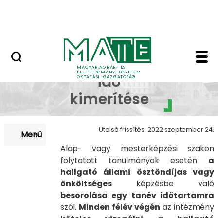
Neptun
Ugrás a fő tartalomhoz
Munkatársaknak
Támogatási idő kimer
Támogatási
MAGYAR AGRÁR- ÉS
ÉLETTUDOMÁNYI EGYETEM
idő
OKTATÁSI IGAZGATÓSÁG
kimerítése
Utolsó frissítés: 2022 szeptember 24.
Menü
Alap- vagy mesterképzési szakon
folytatott tanulmányok esetén
a
hallgató állami ösztöndíjas vagy
önköltséges
képzésbe való
besorolása egy tanév időtartamra
szól.
Minden félév végén
az intézmény