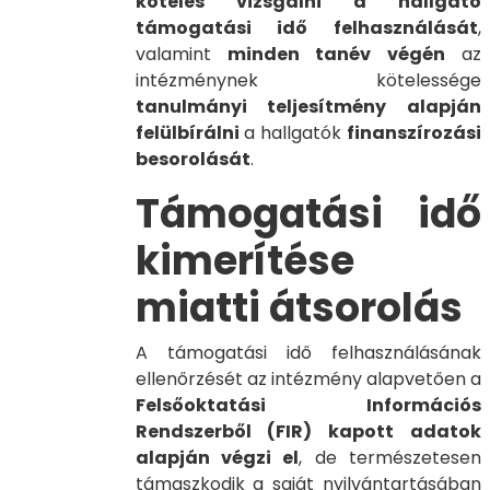
köteles vizsgálni a hallgató
támogatási idő felhasználását
,
valamint
minden tanév végén
az
intézménynek kötelessége
tanulmányi teljesítmény alapján
felülbírálni
a hallgatók
finanszírozási
besorolását
.
Támogatási idő
kimerítése
miatti átsorolás
A támogatási idő felhasználásának
ellenőrzését az intézmény alapvetően a
Felsőoktatási Információs
Rendszerből (FIR) kapott adatok
alapján végzi el
, de természetesen
támaszkodik a saját nyilvántartásában