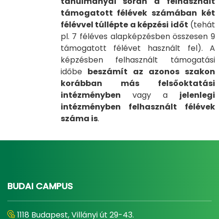
tanulmányai során a felhasznált
támogatott félévek számában két
félévvel túllépte a képzési időt
(tehát
pl. 7 féléves alapképzésben összesen 9
támogatott félévet használt fel). A
képzésben felhasznált támogatási
időbe
beszámít az azonos szakon
korábban más felsőoktatási
intézményben
vagy a
jelenlegi
intézményben felhasznált félévek
száma is
.
BUDAI CAMPUS
1118 Budapest, Villányi út 29-43.