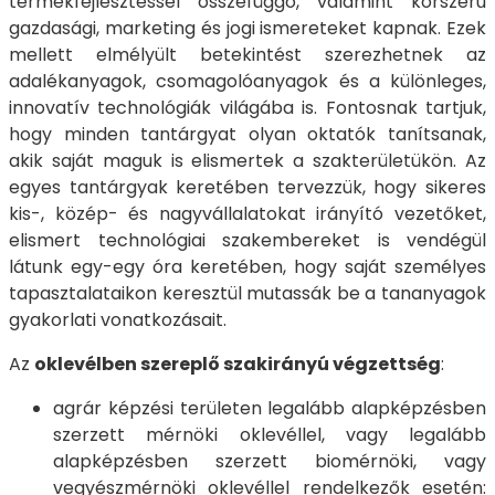
termékfejlesztéssel összefüggő, valamint korszerű
gazdasági, marketing és jogi ismereteket kapnak. Ezek
mellett elmélyült betekintést szerezhetnek az
adalékanyagok, csomagolóanyagok és a különleges,
innovatív technológiák világába is. Fontosnak tartjuk,
hogy minden tantárgyat olyan oktatók tanítsanak,
akik saját maguk is elismertek a szakterületükön. Az
egyes tantárgyak keretében tervezzük, hogy sikeres
kis-, közép- és nagyvállalatokat irányító vezetőket,
elismert technológiai szakembereket is vendégül
látunk egy-egy óra keretében, hogy saját személyes
tapasztalataikon keresztül mutassák be a tananyagok
gyakorlati vonatkozásait.
Az
oklevélben szereplő szakirányú végzettség
:
agrár képzési területen legalább alapképzésben
szerzett mérnöki oklevéllel, vagy legalább
alapképzésben szerzett biomérnöki, vagy
vegyészmérnöki oklevéllel rendelkezők esetén: