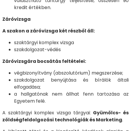
választható tantárgy teljesítése, összesen 90
kredit értékben.
Záróvizsga
A szakon a záróvizsga két részből áll:
szaktárgyi komplex vizsga
szakdolgozat-védés
Záróvizsgára bocsátás feltételei:
végbizonyítvány (abszolutórium) megszerzése;
szakdolgozat benyújtása és bírálók általi
elfogadása;
a hallgatónak nem állhat fenn tartozása az
Egyetem felé.
A szaktárgyi komplex vizsga tárgyai:
Gyümölcs- és
zöldségfeldolgozási technológiák és Marketing
.