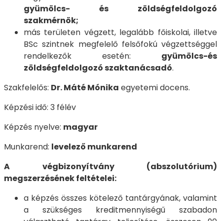
gyümölcs- és zöldségfeldolgozó
szakmérnök;
más területen végzett, legalább főiskolai, illetve
BSc szintnek megfelelő felsőfokú végzettséggel
rendelkezők esetén:
g
yümölcs-és
zöldségfeldolgozó szaktanácsadó
.
Szakfelelős:
Dr. Máté Mónika
egyetemi docens.
Képzési idő: 3 félév
Képzés nyelve:
magyar
Munkarend:
levelező munkarend
A végbizonyítvány (abszolutórium)
megszerzésének feltételei:
a képzés összes kötelező tantárgyának, valamint
a szükséges kreditmennyiségű szabadon