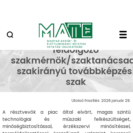
Neptun
Ugrás a fő tartalomhoz
Munkatársaknak
Gyümölcs-zöldség fel
Gyümölcs-zöldség
MAGYAR AGRÁR- ÉS
ÉLETTUDOMÁNYI EGYETEM
feldolgozó
OKTATÁSI IGAZGATÓSÁG
szakmérnök/szaktanácsa
szakirányú továbbképzés
szak
Utolsó frissítés: 2026 január 29.
A résztvevők a piac által elvárt, magas szintű
technológiai és műszaki felkészültséget,
minőségbiztosítással, érzékszervi minősítéssel,