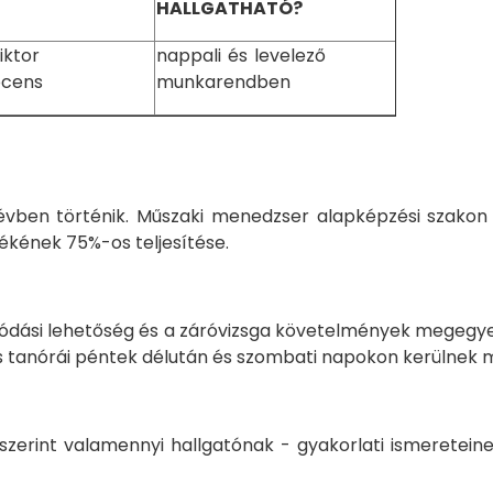
HALLGATHATÓ?
iktor
nappali és levelező
mi docens
munkarendben
évben történik. Műszaki menedzser alapképzési szakon a
ékének 75%-os teljesítése.
álódási lehetőség és a záróvizsga követelmények megegy
s tanórái péntek délután és szombati napokon kerülnek 
zerint valamennyi hallgatónak - gyakorlati ismereteine