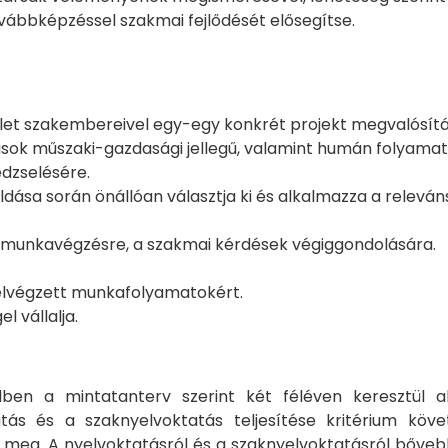
vábbképzéssel szakmai fejlődését elősegítse.
ület szakembereivel egy-egy konkrét projekt megvalósít
ások műszaki-gazdasági jellegű, valamint humán folyamat
dzselésére.
ldása során önállóan választja ki és alkalmazza a rele
a munkavégzésre, a szakmai kérdések végiggondolására.
la elvégzett munkafolyamatokért.
 vállalja.
en a mintatanterv szerint két féléven keresztül al
atás és a szaknyelvoktatás teljesítése kritérium k
 meg. A nyelvoktatásról és a szaknyelvoktatásról bőve