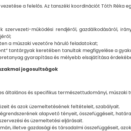
vezetése a felelős. Az tanszéki koordinációt Tóth Réka e
 szervezeti-működési rendjéről, gazdálkodásáról, irány
éről;
ten a műszaki vezetőre háruló feladatokat;
t” tantárgyak keretében tanultak megfigyelése a gyakorl
retanyag gyarapítása és mélyebb elsajátítása érdekéb
 szakmai jogosultságok
es általános és specifikus természettudományi, műszaki
eit és azok üzemeltetésének feltételeit, szabályait.
grendszerének alapvető tényeit, összefüggéseit, határait
szervezési és üzemeltetési eljárásait.
humán, illetve gazdasági és társadalmi összefüggéseit, a