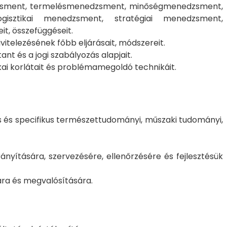
edzsment, termelésmenedzsment, minőségmenedzsment,
gisztikai menedzsment, stratégiai menedzsment,
t, összefüggéseit.
vitelezésének főbb eljárásait, módszereit.
t és a jogi szabályozás alapjait.
kai korlátait és problémamegoldó technikáit.
 és specifikus természettudományi, műszaki tudományi,
irányítására, szervezésére, ellenőrzésére és fejlesztésük
sára és megvalósítására.