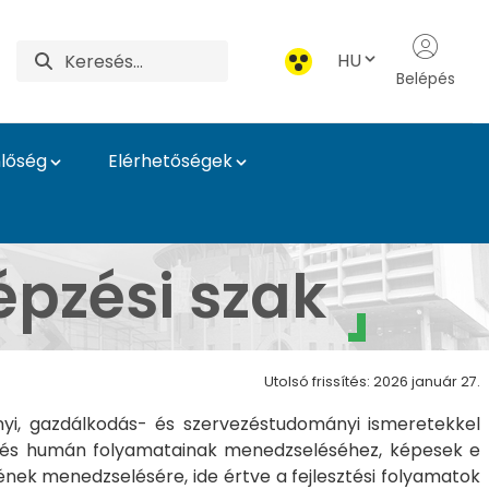
HU
Belépés
lőség
Elérhetőségek
 Oktatási Igazgatósá
pzési szak
Utolsó frissítés: 2026 január 27.
i, gazdálkodás- és szervezéstudományi ismeretekkel
gyi és humán folyamatainak menedzseléséhez, képesek e
k menedzselésére, ide értve a fejlesztési folyamatok