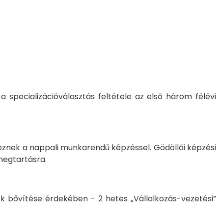
 specializációválasztás feltétele az első három félévi
eznek a nappali munkarendű képzéssel. Gödöllői képzési
megtartásra.
k bővítése érdekében - 2 hetes „Vállalkozás-vezetési”