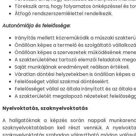
Törekszik arra, hogy folyamatos önképzéssel és to
Átfogó rendszerszemlélettel rendelkezik.
Autonómiája és felelőssége:
Irányítás mellett közreműködik a műszaki szakter
Önállóan képes a termelő és szolgáltató vállalkoz
Önállóan képes a szervezetek működésének mene
A szakterületéhez tartozó elemzői feladatok mego
Saját munkájának eredményeit reálisan értékeli.
Váratlan döntési helyzetekben is önállóan képes 
Felelősséget vállal szakmai döntéseiért.
Felelősséget vállal az általa irányított és az álta
A szakterületét megalapozó nézeteket felelősséggel
Nyelvoktatás, szaknyelvoktatás
A hallgatóknak a képzés során nappali munkarendb
szaknyelvoktatásban kell részt venniük. A nyelvokt
szaknyelvoktatás szabadon választható módon valósul