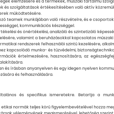
ségek elemzésére és a termékek, műszaki tartalmú szolgá
kek és szolgáltatások értékesítésében való aktív közremű
zerek működtetésére.
ozó teamek munkájában való részvételre, és e csoportok
ességgel, kommunikációs készséggel.
tékelési és önértékelési, analizáló és szintetizáló képessé
lésére, valamint a beruházásokkal kapcsolatos műszaki 
matikai rendszerek felhasználói szintű kezelésére, alkal
hez kapcsolódó munka- és tűzvédelmi, biztonságtechnikai 
mációk értelmezésére, hasznosítására, az egészségfej
lakítására.
n és írásban anyanyelven és egy idegen nyelven kommuni
zására és felhasználására.
talános és specifikus ismeretekre. Betartja a munk
z etikai normák teljes körű figyelembevételével hozza me
nkatársak véleményének megismerésével, lehetőség szeri