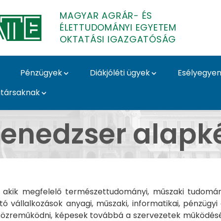
MAGYAR AGRÁR- ÉS
ÉLETTUDOMÁNYI EGYETEM
OKTATÁSI IGAZGATÓSÁG
Pénzügyek
Diákjóléti ügyek
Esélyegyen
társaknak
apképzési szak - MATE
enedzser alapké
akik megfelelő természettudományi, műszaki tudomány
ató vállalkozások anyagi, műszaki, informatikai, pénzü
zreműködni, képesek továbbá a szervezetek működéséne