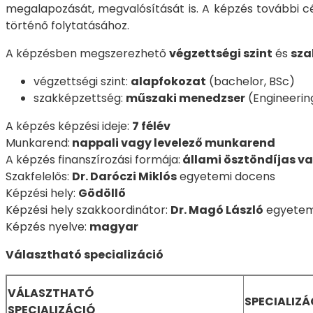
megalapozását, megvalósítását is. A képzés további c
történő folytatásához.
A képzésben megszerezhető
végzettségi szint
és
sza
végzettségi szint:
alapfokozat
(bachelor, BSc)
szakképzettség:
műszaki menedzser
(Engineeri
A képzés képzési ideje:
7 félév
Munkarend:
nappali vagy levelező munkarend
A képzés finanszírozási formája:
állami ösztöndíjas v
Szakfelelős:
Dr. Daróczi Miklós
egyetemi docens
Képzési hely:
Gödöllő
Képzési hely szakkoordinátor:
Dr. Magó László
egyetem
Képzés nyelve:
magyar
Választható specializáció
VÁLASZTHATÓ
SPECIALIZ
SPECIALIZÁCIÓ