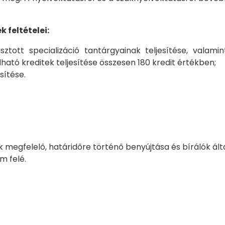
feltételei:
ztott specializáció tantárgyainak teljesítése, valam
ható kreditek teljesítése összesen 180 kredit értékben;
sítése.
megfelelő, határidőre történő benyújtása és bírálók álta
m felé.