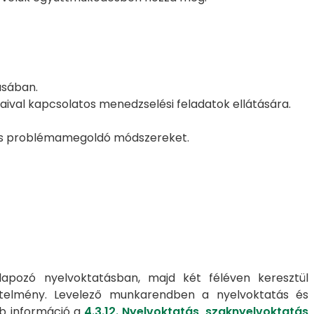
ásában.
aival kapcsolatos menedzselési feladatok ellátására.
váns problémamegoldó módszereket.
apozó nyelvoktatásban, majd két féléven keresztül
övetelmény. Levelező munkarendben a nyelvoktatás és
bb információ a
4.3.12. Nyelvoktatás, szaknyelvoktatás