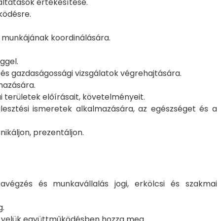
ltatások értékesítése.
ködésre.
 munkájának koordinálására.
ggel.
és gazdaságossági vizsgálatok végrehajtására.
mazására.
területek előírásait, követelményeit.
lesztési ismeretek alkalmazására, az egészséget és a
káljon, prezentáljon.
avégzés és munkavállalás jogi, erkölcsi és szakmai
g.
nt velük együttműködésben hozza meg.