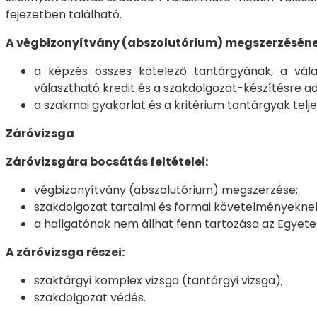
fejezetben található.
A végbizonyítvány (abszolutórium) megszerzésének 
a képzés összes kötelező tantárgyának, a válas
választható kredit és a szakdolgozat-készítésre ad
a szakmai gyakorlat és a kritérium tantárgyak telje
Záróvizsga
Záróvizsgára bocsátás feltételei:
végbizonyítvány (abszolutórium) megszerzése;
szakdolgozat tartalmi és formai követelményeknek 
a hallgatónak nem állhat fenn tartozása az Egyete
A záróvizsga részei:
szaktárgyi komplex vizsga (tantárgyi vizsga);
szakdolgozat védés.