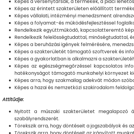
Képes a versenytársak, a termékek, a piaci lehető
Képes az érintett szakterületen előállított termé
Képes vállalati, intézményi menedzsment alrends
Képes a folyamat-és működésfejlesztéssel foglalk
Rendelkezik együttműködő, kapcsolatteremtő kép
Rendelkezik felelősségtudattal, minőségtudattal, ér
Képes a beruházási igények felmérésére, menedzse
Képes a szakterületét támogató szoftverek és infor
Képes a gyakorlatban is alkalmazni a szakterületé
Képes az egészségmegőrzéssel kapcsolatos infor
hatékonyságot támogató munkahelyi környezet kia
Képes arra, hogy szakmailag adekvát módon szóba
Képes a hazai és nemzetközi szakirodalom feldolgo
Attitűdje:
Nyitott a műszaki szakterületet megalapozó ál
szabályrendszerét.
Törekszik arra, hogy döntéseit a jogszabályok és a
Törekszik arra, hogy döntéseit az irányított mu