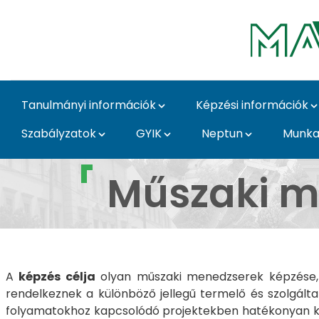
Ugrás a fő tartalomhoz
Tanulmányi információk
Képzési információk
Szabályzatok
GYIK
Neptun
Munka
Műszaki menedzser al
Műszaki m
A
képzés célja
olyan műszaki menedzserek képzése, 
rendelkeznek a különböző jellegű termelő és szolgált
folyamatokhoz kapcsolódó projektekben hatékonyan kö