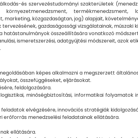
zdálkodás-és szervezéstudományi szakterületek (men
t, környezetmenedzsment, termékmenedzsment, lo
arketing, közgazdaságtan, jog) alapjait, követelményei
k tervezésének, gazdaságossági vizsgálatainak, műszaki ki
 a hatástanulmányok összeállítására vonatkozó módszertan
lási, ismeretszerzési, adatgyűjtési módszereit, azok eti
.
 megoldásában képes alkalmazni a megszerzett általános
lyokat, összefüggéseket, eljárásokat.
ére, feldolgozására.
logisztikai, minőségbiztosítási, informatikai folyamatok 
i feladatok elvégzésére, innovációs stratégiák kidolgozá
 erőforrás menedzselési feladatainak ellátására.
ak ellátására.