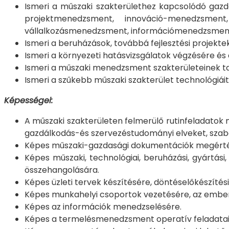
Ismeri a műszaki szakterülethez kapcsolódó ga
projektmenedzsment, innováció-menedzsmen
vállalkozásmenedzsment, információmenedzsment, m
Ismeri a beruházások, továbbá fejlesztési projekte
Ismeri a környezeti hatásvizsgálatok végzésére és
Ismeri a műszaki menedzsment szakterületeinek tanu
Ismeri a szűkebb műszaki szakterület technológiáit
Képességei:
A műszaki szakterületen felmerülő rutinfeladatok
gazdálkodás-és szervezéstudományi elveket, szabá
Képes műszaki-gazdasági dokumentációk megértés
Képes műszaki, technológiai, beruházási, gyártási, 
összehangolására.
Képes üzleti tervek készítésére, döntéselőkészítés
Képes munkahelyi csoportok vezetésére, az emberi
Képes az információk menedzselésére.
Képes a termelésmenedzsment operatív feladatain