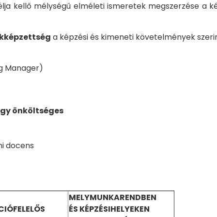
élja kellő mélységű elméleti ismeretek megszerzése a 
kképzettség
a képzési és kimeneti követelmények szerin
ng Manager)
agy önköltséges
i docens
MELYMUNKARENDBEN
ÁCIÓFELELŐS
ÉS KÉPZÉSIHELYEKEN