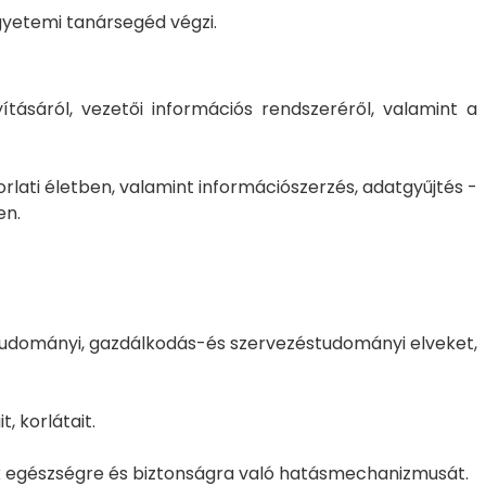
gyetemi tanársegéd végzi.
ításáról, vezetői információs rendszeréről, valamint a
ati életben, valamint információszerzés, adatgyűjtés -
en.
 tudományi, gazdálkodás-és szervezéstudományi elveket,
, korlátait.
zok egészségre és biztonságra való hatásmechanizmusát.