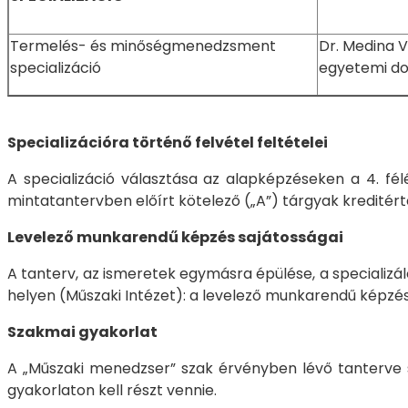
Termelés- és minőségmenedzsment
Dr. Medina V
specializáció
egyete
Specializációra történő felvétel feltételei
A specializáció választása az alapképzéseken a 4. fél
mintatantervben előírt kötelező („A”) tárgyak kreditért
Levelező munkarendű képzés sajátosságai
A tanterv, az ismeretek egymásra épülése, a specializ
helyen (Műszaki Intézet): a levelező munkarendű képzé
Szakmai gyakorlat
A „Műszaki menedzser” szak érvényben lévő tanterve s
gyakorlaton kell részt vennie.