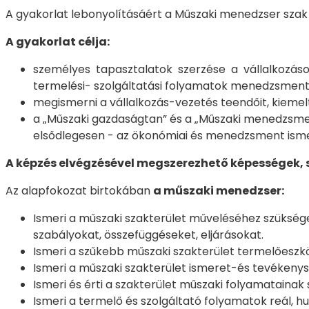
A gyakorlat lebonyolításáért a Műszaki menedzser szak 
A gyakorlat célja:
személyes tapasztalatok szerzése a vállalkozások
termelési- szolgáltatási folyamatok menedzsmentj
megismerni a vállalkozás-vezetés teendőit, kiemel
a „Műszaki gazdaságtan” és a „Műszaki menedzsmen
elsődlegesen - az ökonómiai és menedzsment isme
A képzés elvégzésével megszerezhető képességek,
Az alapfokozat birtokában
a műszaki menedzser:
Ismeri a műszaki szakterület műveléséhez szükség
szabályokat, összefüggéseket, eljárásokat.
Ismeri a szűkebb műszaki szakterület termelőeszköz
Ismeri a műszaki szakterület ismeret-és tevékenysé
Ismeri és érti a szakterület műszaki folyamatainak 
Ismeri a termelő és szolgáltató folyamatok reál, 